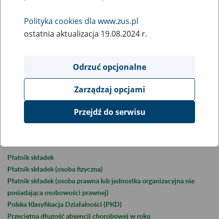
Przeciętna długość
Polityka cookies dla www.zus.pl
ostatnia aktualizacja 19.08.2024 r.
zwolnienia lekarskiego
Odrzuć opcjonalne
Zarządzaj opcjami
Jest to liczba dni absencji chorobowej przypadająca na jedno
zwolnienie lekarskie.
Przejdź do serwisu
Zobacz także
Płatnik składek
Płatnik składek (osoba fizyczna)
Płatnik składek (osoba prawna lub jednostka organizacyjna nie
posiadająca osobowości prawnej)
Polska Klasyfikacja Działalności (PKD)
Przeciętna długość absencji chorobowej w roku