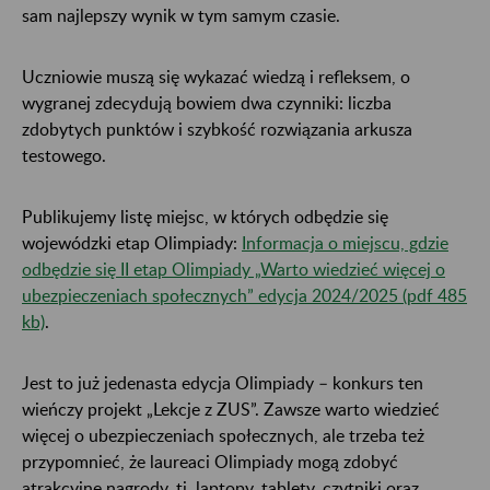
sam najlepszy wynik w tym samym czasie.
Uczniowie muszą się wykazać wiedzą i refleksem, o
wygranej zdecydują bowiem dwa czynniki: liczba
zdobytych punktów i szybkość rozwiązania arkusza
testowego.
Publikujemy listę miejsc, w których odbędzie się
wojewódzki etap Olimpiady:
Informacja o miejscu, gdzie
odbędzie się II etap Olimpiady „Warto wiedzieć więcej o
ubezpieczeniach społecznych” edycja 2024/2025 (pdf 485
kb)
.
Jest to już jedenasta edycja Olimpiady – konkurs ten
wieńczy projekt „Lekcje z ZUS”. Zawsze warto wiedzieć
więcej o ubezpieczeniach społecznych, ale trzeba też
przypomnieć, że laureaci Olimpiady mogą zdobyć
atrakcyjne nagrody, tj. laptopy, tablety, czytniki oraz