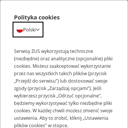
Polityka cookies
Polski
Menu
Szukaj
Serwisy ZUS wykorzystują techniczne
(niezbędne) oraz analityczne (opcjonalne) pliki
cookies. Możesz zaakceptować wykorzystanie
Aktualności
przez nas wszystkich takich plików (przycisk
„Przejdź do serwisu”) lub dostosować swoje
zgody (przycisk „Zarządzaj opcjami”). Jeśli
wybierzesz przycisk „Odrzuć opcjonalne”,
będziemy wykorzystywać tylko niezbędne pliki
cookies. W każdej chwili możesz zmienić swoje
4 marca 2025 roku najlepsze zespoły z
ustawienia. Aby to zrobić, kliknij „Ustawienia
województw zmierzą się w II etapie
plików cookies” w stopce.