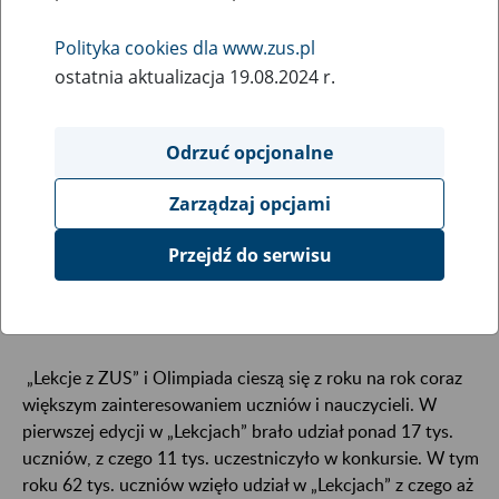
26
stycznia
Polityka cookies dla www.zus.pl
2018
ostatnia aktualizacja 19.08.2024 r.
Odrzuć opcjonalne
Znamy już 321 zespołów, które 16 marca będą się
zmagać w drugim – wojewódzkim – etapie
Zarządzaj opcjami
Olimpiady „Warto wiedzieć więcej o
ubezpieczeniach społecznych”. Z 30 tys. uczniów,
Przejdź do serwisu
którzy przystąpili do konkursu, pozostało 963
najlepszych.
„Lekcje z ZUS” i Olimpiada cieszą się z roku na rok coraz
większym zainteresowaniem uczniów i nauczycieli. W
pierwszej edycji w „Lekcjach” brało udział ponad 17 tys.
uczniów, z czego 11 tys. uczestniczyło w konkursie. W tym
roku 62 tys. uczniów wzięło udział w „Lekcjach” z czego aż