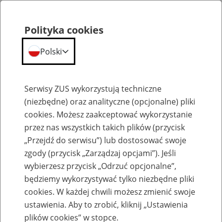
Polityka cookies
Polski
Menu
Szukaj
Serwisy ZUS wykorzystują techniczne
(niezbędne) oraz analityczne (opcjonalne) pliki
cookies. Możesz zaakceptować wykorzystanie
Aktualności
przez nas wszystkich takich plików (przycisk
„Przejdź do serwisu”) lub dostosować swoje
zgody (przycisk „Zarządzaj opcjami”). Jeśli
wybierzesz przycisk „Odrzuć opcjonalne”,
będziemy wykorzystywać tylko niezbędne pliki
cookies. W każdej chwili możesz zmienić swoje
II etap Olimpiady o ubezpieczeniach tuż-
ustawienia. Aby to zrobić, kliknij „Ustawienia
tuż
plików cookies” w stopce.