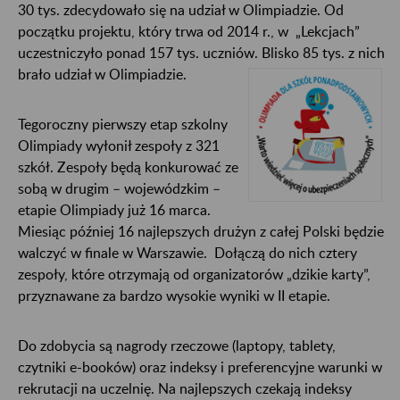
30 tys. zdecydowało się na udział w Olimpiadzie. Od
początku projektu, który trwa od 2014 r., w „Lekcjach”
uczestniczyło ponad 157 tys. uczniów. Blisko 85 tys. z nich
brało udział w Olimpiadzie.
Tegoroczny pierwszy etap szkolny
Olimpiady wyłonił zespoły z 321
szkół. Zespoły będą konkurować ze
sobą w drugim – wojewódzkim –
etapie Olimpiady już 16 marca.
Miesiąc później 16 najlepszych drużyn z całej Polski będzie
walczyć w finale w Warszawie. Dołączą do nich cztery
zespoły, które otrzymają od organizatorów „dzikie karty”,
przyznawane za bardzo wysokie wyniki w II etapie.
Do zdobycia są nagrody rzeczowe (laptopy, tablety,
czytniki e-booków) oraz indeksy i preferencyjne warunki w
rekrutacji na uczelnię. Na najlepszych czekają indeksy