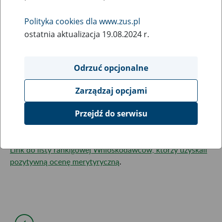
21
grudnia
Polityka cookies dla www.zus.pl
2020
ostatnia aktualizacja 19.08.2024 r.
W ramach konkursu na projekty dotyczące utrzymania
Odrzuć opcjonalne
zdolności do pracy przez cały okres aktywności zawodowej
realizowane w 2021 r. (Konkurs Nr 2020.01) w Biuletynie
Zarządzaj opcjami
Informacji Publicznej ogłosiliśmy Listę rankingową
Wnioskodawców, którzy uzyskali pozytywną ocenę
Przejdź do serwisu
merytoryczną.
Link do listy rankigowej Wnioskodawców, którzy uzyskali
pozytywną ocenę merytyryczną
.