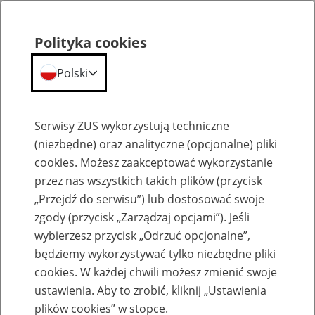
Polityka cookies
Polski
Menu
Szukaj
Serwisy ZUS wykorzystują techniczne
(niezbędne) oraz analityczne (opcjonalne) pliki
cookies. Możesz zaakceptować wykorzystanie
Aktualności
przez nas wszystkich takich plików (przycisk
„Przejdź do serwisu”) lub dostosować swoje
zgody (przycisk „Zarządzaj opcjami”). Jeśli
wybierzesz przycisk „Odrzuć opcjonalne”,
będziemy wykorzystywać tylko niezbędne pliki
cookies. W każdej chwili możesz zmienić swoje
Konkurs na poprawę bezpieczeństwa i
ustawienia. Aby to zrobić, kliknij „Ustawienia
higieny pracy - lista rankingowa
plików cookies” w stopce.