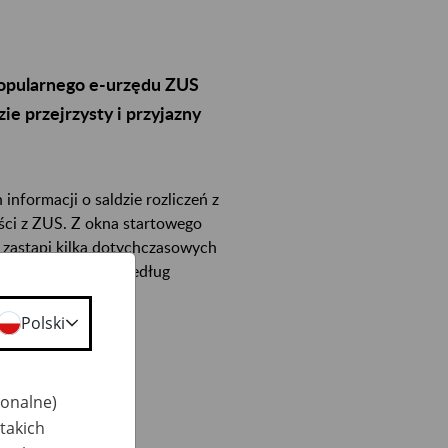
popularnego e-urzędu ZUS
ie przejrzysty i przyjazny
nformacji o saldzie rozliczeń z
ci z ZUS. Z okna startowego
 zastąpi kilka dotychczasowych
ormacje poukładać według
Polski
jonalne)
takich