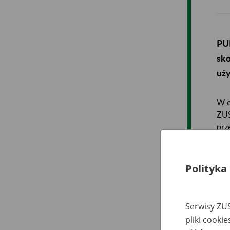
PUE
sko
uż
W e
ZUS
prz
odd
wła
Polityka
Serwisy ZUS
pliki cooki