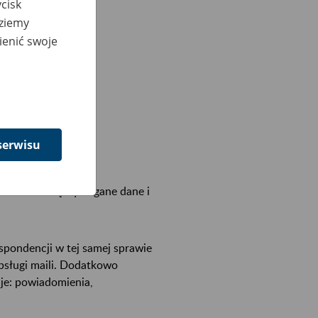
cisk
dziemy
ienić swoje
serwisu
krokach zbiorą wymagane dane i
spondencji w tej samej sprawie
bsługi maili. Dodatkowo
je: powiadomienia,