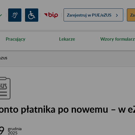
Zarejestruj w
PUE/eZUS
Za
Pracujący
Lekarze
Wzory formularz
 eZUS
onto płatnika po nowemu – w 
9
grudnia
2025