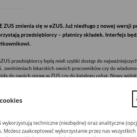
 ZUS zmienia się w eZUS. Już niedługo z nowej wersji 
rzystają przedsiębiorcy – płatnicy składek. Interfejs będz
ytkownikowi.
ZUS przedsiębiorcy będą mieli szybki dostęp do najważniejszych i
, zwolnieniach lekarskich swoich pracowników czy do wiadomoś
ejdą do swoich spraw w ZUS czy do katalogu usług. Nowy widok
zielnych zakładek. Będzie też można najbardziej potrzebne inf
snego uznania.
 cookies
 wykorzystują techniczne (niezbędne) oraz analityczne (opc
es. Możesz zaakceptować wykorzystanie przez nas wszystkich 