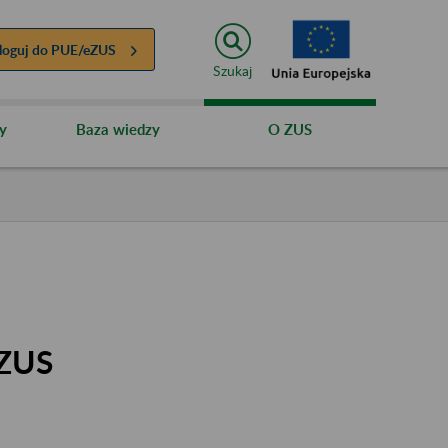
loguj do
PUE/eZUS
Szukaj
y
Baza wiedzy
O ZUS
eZUS