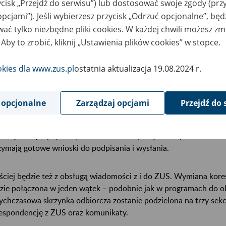
ycisk „Przejdź do serwisu”) lub dostosować swoje zgody (przy
opcjami”). Jeśli wybierzesz przycisk „Odrzuć opcjonalne”, bę
ać tylko niezbędne pliki cookies. W każdej chwili możesz zm
 Aby to zrobić, kliknij „Ustawienia plików cookies” w stopce.
okies dla www.zus.pl
ostatnia aktualizacja 19.08.2024 r.
 opcjonalne
Zarządzaj opcjami
Przejdź do 
edsiębiorcy będą korzystać z kreatorów, dzięki którym w kilku 
zymają gotowe wnioski do podpisania i wysłania.
ściej będzie też z obsługą wiadomości z i do ZUS. Wymiana kore
zie połączona w jeden wątek – podobnie jak w programach do o
ychczasowa skrzynka odbiorcza zostanie podzielona na trzy sekc
espondencję z ZUS oraz komunikaty.