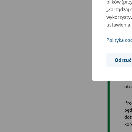
plików (prz
„Zarządzaj 
wykorzystyw
ustawienia.
Polityka co
Odrzuć
Prz
otr
Pro
będ
dot
kor