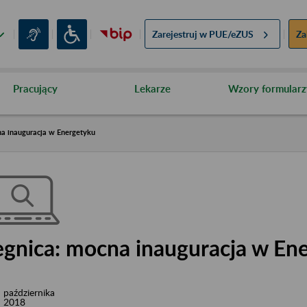
Zarejestruj w
PUE/eZUS
Za
Pracujący
Lekarze
Wzory formularz
na inauguracja w Energetyku
egnica: mocna inauguracja w En
października
2018