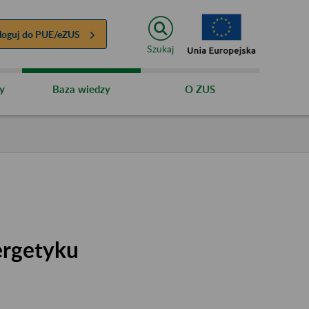
loguj do
PUE/eZUS
Szukaj
y
Baza wiedzy
O ZUS
ergetyku