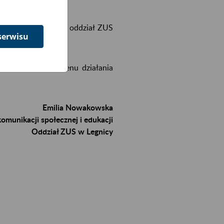
pięciu lat legnicki oddział ZUS
serwisu
innych szkół z terenu działania
Emilia Nowakowska
omunikacji społecznej i edukacji
Oddział ZUS w Legnicy