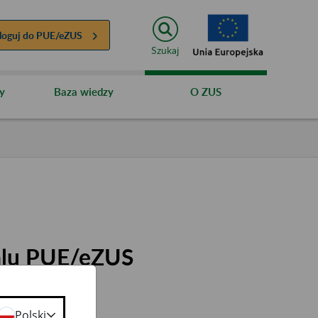
loguj do
PUE/eZUS
Szukaj
y
Baza wiedzy
O ZUS
talu PUE/eZUS
Polski