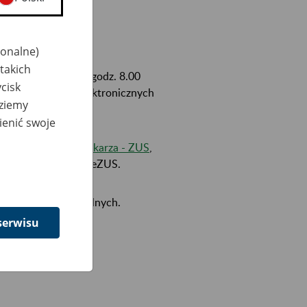
jonalne)
takich
obotę 22 marca od godz. 8.00
cisk
Platformy Usług Elektronicznych
dziemy
ienić swoje
likacji mZUS dla Lekarza - ZUS
,
e swoim kontem PUE/eZUS.
klientów indywidualnych.
serwisu