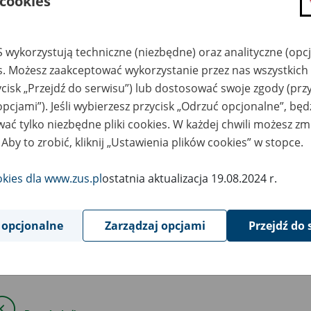
 cookies
8
marca
2025
 wykorzystują techniczne (niezbędne) oraz analityczne (opc
es. Możesz zaakceptować wykorzystanie przez nas wszystkich 
wiązku z koniecznością przeprowadzenia prac serwisowych, w s
ycisk „Przejdź do serwisu”) lub dostosować swoje zgody (przy
godz. 14.00, mogą wystąpić ograniczenia w dostępie do portalu 
opcjami”). Jeśli wybierzesz przycisk „Odrzuć opcjonalne”, bę
S i wszystkich jego funkcji.
ać tylko niezbędne pliki cookies. W każdej chwili możesz zm
 Aby to zrobić, kliknij „Ustawienia plików cookies” w stopce.
ym czasie lekarze i asystenci medyczni będą mogli korzystać z
Ap
li mają ją zainstalowaną na urządzeniu mobilnym i połączoną z
okies dla www.zus.pl
ostatnia aktualizacja 19.08.2024 r.
ym czasie dostępna będzie również aplikacja mobilna mZUS dla 
 opcjonalne
Zarządzaj opcjami
Przejdź do 
utrudnienia przepraszamy.