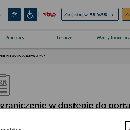
Zarejestruj w
PUE/eZUS
Za
Pracujący
Lekarze
Wzory formularz
talu PUE/eZUS 22 marca 2025 r.
graniczenie w dostępie do por
2 marca 2025 r.