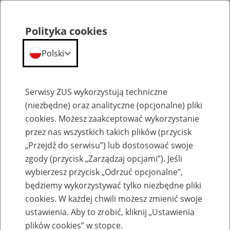
Polityka cookies
Polski
Menu
Szukaj
Serwisy ZUS wykorzystują techniczne
(niezbędne) oraz analityczne (opcjonalne) pliki
Przepraszamy,
cookies. Możesz zaakceptować wykorzystanie
podana strona nie została znaleziona.
przez nas wszystkich takich plików (przycisk
„Przejdź do serwisu”) lub dostosować swoje
Błąd 404
zgody (przycisk „Zarządzaj opcjami”). Jeśli
wybierzesz przycisk „Odrzuć opcjonalne”,
będziemy wykorzystywać tylko niezbędne pliki
cookies. W każdej chwili możesz zmienić swoje
ustawienia. Aby to zrobić, kliknij „Ustawienia
Przejdź do strony głównej
plików cookies” w stopce.