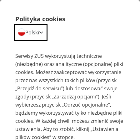
Polityka cookies
Polski
Menu
Szukaj
Serwisy ZUS wykorzystują techniczne
(niezbędne) oraz analityczne (opcjonalne) pliki
cookies. Możesz zaakceptować wykorzystanie
Szkolenia
przez nas wszystkich takich plików (przycisk
„Przejdź do serwisu”) lub dostosować swoje
zgody (przycisk „Zarządzaj opcjami”). Jeśli
wybierzesz przycisk „Odrzuć opcjonalne”,
będziemy wykorzystywać tylko niezbędne pliki
cookies. W każdej chwili możesz zmienić swoje
Szkolenie online - Świadczenie
ustawienia. Aby to zrobić, kliknij „Ustawienia
uzupełniające dla osób niezdolnych do
plików cookies” w stopce.