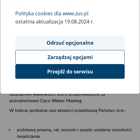
samodzielnej egzystencji
Polityka cookies dla www.zus.pl
ostatnia aktualizacja 19.08.2024 r.
Rodzaj wydarzenia
Szkolenia
Odrzuć opcjonalne
Obszar merytoryczny
Zarządzaj opcjami
Emerytury i renty
Przejdź do serwisu
Opis wydarzenia
13.08.2026 r. o godz. 10.00
zapraszamy Państwa do udziału w
bezpłatnym webinarium, który przeprowadzimy za
pośrednictwem Cisco Webex Meeting.
W trakcie spotkania nasi eksperci przedstawią Państwu m.in.:
podstawę prawną, cel, warunki i zasady ustalania wysokości
świadczenia,