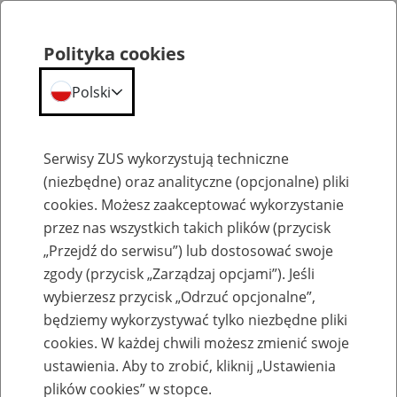
Polityka cookies
Polski
Menu
Szukaj
Serwisy ZUS wykorzystują techniczne
(niezbędne) oraz analityczne (opcjonalne) pliki
cookies. Możesz zaakceptować wykorzystanie
Szkolenia
przez nas wszystkich takich plików (przycisk
„Przejdź do serwisu”) lub dostosować swoje
zgody (przycisk „Zarządzaj opcjami”). Jeśli
wybierzesz przycisk „Odrzuć opcjonalne”,
będziemy wykorzystywać tylko niezbędne pliki
cookies. W każdej chwili możesz zmienić swoje
Zaproś ZUS do siebie: eZUS, wizyty
ustawienia. Aby to zrobić, kliknij „Ustawienia
rezerwowane, e-wizyty, Aktywni 50+
plików cookies” w stopce.