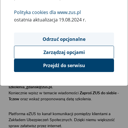
Polityka cookies dla www.zus.pl
Rodzaj wydarzenia
ostatnia aktualizacja 19.08.2024 r.
Szkolenia
Obszar merytoryczny
Odrzuć opcjonalne
Płatnicy, ubezpieczeni, świadczeniobiorcy
Zarządzaj opcjami
Opis wydarzenia
Przejdź do serwisu
Szkolenie stacjonarne w siedzibie firmy, instytucji, urzędu.
Zgłoszenia przyjmujemy mailowo pod adresem
szkolenia_gdansk@zus.pl.
Koniecznie wpisz w temacie wiadomości
Zaproś ZUS do siebie -
Tczew
oraz wskaż proponowaną datę szkolenia.
Platforma eZUS to kanał komunikacji pomiędzy klientami a
Zakładem Ubezpieczeń Społecznych. Dzięki niemu większość
spraw załatwisz przez internet.