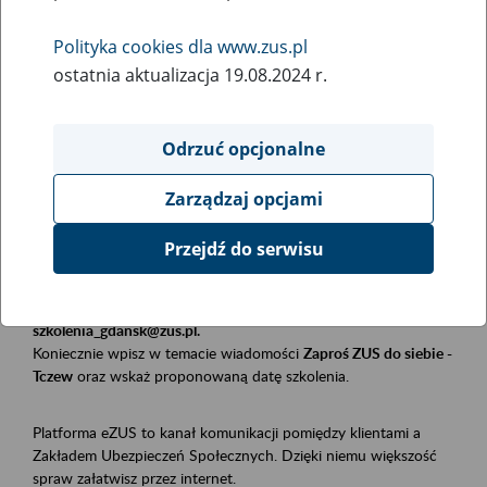
Polityka cookies dla www.zus.pl
Rodzaj wydarzenia
ostatnia aktualizacja 19.08.2024 r.
Szkolenia
Obszar merytoryczny
Odrzuć opcjonalne
Płatnicy, ubezpieczeni, świadczeniobiorcy
Zarządzaj opcjami
Opis wydarzenia
Przejdź do serwisu
Szkolenie stacjonarne w siedzibie firmy, instytucji, urzędu.
Zgłoszenia przyjmujemy mailowo pod adresem
szkolenia_gdansk@zus.pl.
Koniecznie wpisz w temacie wiadomości
Zaproś ZUS do siebie -
Tczew
oraz wskaż proponowaną datę szkolenia.
Platforma eZUS to kanał komunikacji pomiędzy klientami a
Zakładem Ubezpieczeń Społecznych. Dzięki niemu większość
spraw załatwisz przez internet.