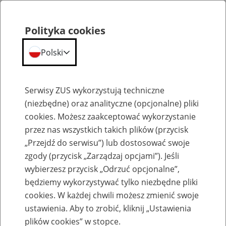
Polityka cookies
Polski
Menu
Szukaj
Serwisy ZUS wykorzystują techniczne
(niezbędne) oraz analityczne (opcjonalne) pliki
cookies. Możesz zaakceptować wykorzystanie
Szkolenia
przez nas wszystkich takich plików (przycisk
„Przejdź do serwisu”) lub dostosować swoje
zgody (przycisk „Zarządzaj opcjami”). Jeśli
wybierzesz przycisk „Odrzuć opcjonalne”,
będziemy wykorzystywać tylko niezbędne pliki
cookies. W każdej chwili możesz zmienić swoje
Zaproś ZUS do siebie: eZUS, wizyty
ustawienia. Aby to zrobić, kliknij „Ustawienia
rezerwowane, e-wizyty, Aktywni 50+
plików cookies” w stopce.