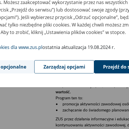
es. Możesz zaakceptować wykorzystanie przez nas wszystkich 
Jeśli jesteś płatnikiem składek (np. przeds
ycisk „Przejdź do serwisu”) lub dostosować swoje zgody (przy
• możesz skorzystać z aplikacji ePłatnik,
ubezpieczeń, wypełnisz i przekażesz dok
opcjami”). Jeśli wybierzesz przycisk „Odrzuć opcjonalne”, bę
ZUS;
ać tylko niezbędne pliki cookies. W każdej chwili możesz zm
• możesz złożyć wniosek o wydanie zaśw
 Aby to zrobić, kliknij „Ustawienia plików cookies” w stopce.
• masz dostęp do zwolnień lekarskich s
okies dla www.zus.pl
ostatnia aktualizacja 19.08.2024 r.
Jeśli jesteś świadczeniobiorcą:
• masz dostęp m.in. do formularza PIT 1
do formularza PIT 40A, czyli rocznego ob
 opcjonalne
Zarządzaj opcjami
Przejdź do 
• możesz zarezerwować wizytę;
• możesz też złożyć wniosek o zmianę 
Aktywni 50+ to inicjatywa, która pokazuje
wartość.
Program ten to:
• promocja aktywności zawodowej osób p
• zachęcanie do świadomego planowania 
ZUS przez działania informacyjne i eduka
kontynuowaniu aktywności zawodowej, d