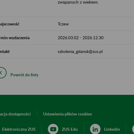
związanych z wiekiem.
ejscowość
Tczew
rmin wydarzenia
2026.03.02
-
2026.12.30
ntakt
szkolenia_gdansk@zus.pl
Powrót do listy
acja dostępności
Ustawienia plików cookies
Elektroniczny ZUS
ZUS Edu
Linkedin