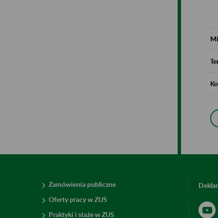
Mi
Te
Ko
Zamówienia publiczne
Deklar
Oferty pracy w ZUS
Praktyki i staże w ZUS