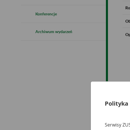
Ro
Konferencje
Ob
Archiwum wydarzeń
Op
Polityka
Serwisy ZUS