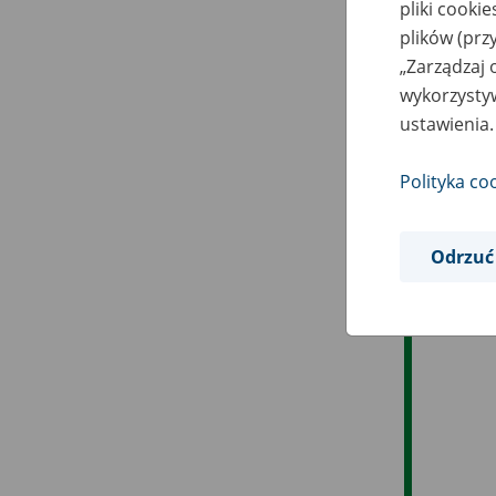
pliki cooki
plików (prz
„Zarządzaj 
wykorzystyw
ustawienia.
Polityka co
Odrzuć