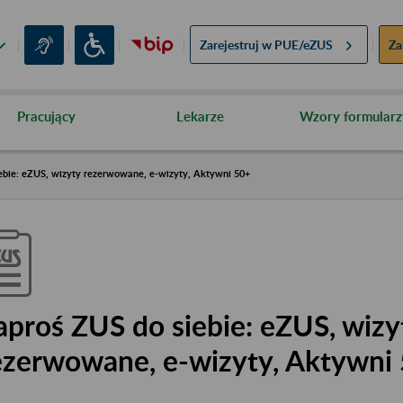
Zarejestruj w
PUE/eZUS
Za
Pracujący
Lekarze
Wzory formularz
ebie: eZUS, wizyty rezerwowane, e-wizyty, Aktywni 50+
aproś ZUS do siebie: eZUS, wizy
ezerwowane, e-wizyty, Aktywni