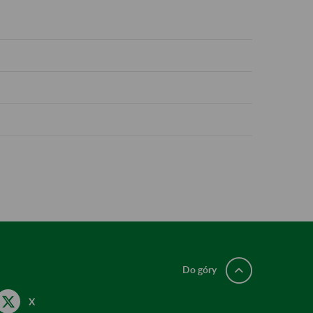
Do góry
X