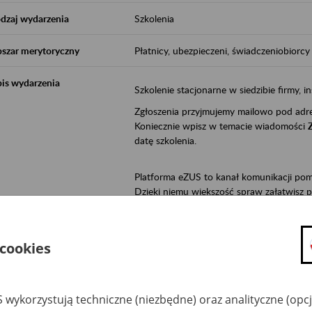
dzaj wydarzenia
Szkolenia
szar merytoryczny
Płatnicy, ubezpieczeni, świadczeniobiorcy
is wydarzenia
Szkolenie stacjonarne w siedzibie firmy, in
Zgłoszenia przyjmujemy mailowo pod ad
Koniecznie wpisz w temacie wiadomości
datę szkolenia.
Platforma eZUS to kanał komunikacji pom
Dzięki niemu większość spraw załatwisz pr
Jeśli jesteś osoba ubezpieczoną (np. zatr
• możesz sprawdzić swoje dane na konc
 cookies
• możesz wysłać wnioski do Zakładu,
• masz dostęp do informacji o stanie k
• masz dostęp do wystawionych przez l
 wykorzystują techniczne (niezbędne) oraz analityczne (opc