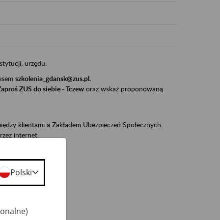
stytucji, urzędu.
resem
szkolenia_gdansk@zus.pl.
Zaproś ZUS do siebie - Tczew
oraz wskaż proponowaną
iędzy klientami a Zakładem Ubezpieczeń Społecznych.
zez internet.
udnionym):
ie w ZUS,
Polski
onta ubezpieczonego,
ekarza eZLA.
jonalne)