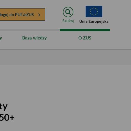
loguj do
PUE/eZUS
Szukaj
y
Baza wiedzy
O ZUS
ty
 50+