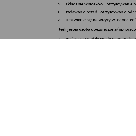
składanie wniosków i otrzymywanie n
zadawanie pytań i otrzymywanie odpo
umawianie się na wizyty w jednostce
Jeśli jesteś osobą ubezpieczoną (np. pra
możesz sprawdzić swoje dane zapisan
masz dostęp do informacji o stanie k
masz dostę do informacji o wystawion
Jeśli jesteś płatnikiem składek (np. przeds
możesz skorzystać z aplikacji ePłatnik
ubezpieczeń, wypełnisz i przekażesz
ZUS,
możesz złożyć wniosek o wydanie zaś
masz dostęp do zwolnień lekarskich 
Jeśli jesteś świadczeniobiorcą
masz dostęp m.in. do formularza PIT 
do formularza PIT 40A, czyli roczneg
możesz zarezerwować wizytę,