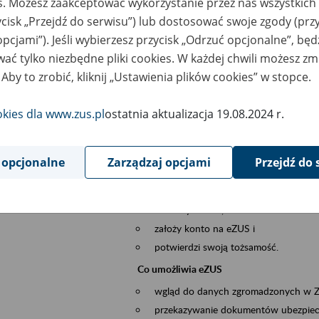
es. Możesz zaakceptować wykorzystanie przez nas wszystkich 
dzaj wydarzenia
Szkolenia
ycisk „Przejdź do serwisu”) lub dostosować swoje zgody (przy
opcjami”). Jeśli wybierzesz przycisk „Odrzuć opcjonalne”, bę
szar merytoryczny
obsługa klientów
ać tylko niezbędne pliki cookies. W każdej chwili możesz zm
 Aby to zrobić, kliknij „Ustawienia plików cookies” w stopce.
is wydarzenia
Platforma Usług Elektronicznych ZUS eZ
okies dla www.zus.pl
ostatnia aktualizacja 19.08.2024 r.
to narzędzie, które ułatwia dostęp do u
Jednym z jego najważniejszych elementów 
większość spraw przez Internet.
 opcjonalne
Zarządzaj opcjami
Przejdź do 
Kto może skorzystać z eZUS
Każdy klient, który:
ukończył 18 lat,
założy konto na eZUS i
potwierdzi swoją tożsamość.
Co umożliwia eZUS
wgląd do danych zgromadzonych w 
przekazywanie dokumentów ubezpiec