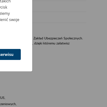
takich
cisk
dziemy
ienić swoje
US
sług świadczonych przez Zakład Ubezpieczeń Społecznych.
jest portal PUE/eZUS, dzięki któremu załatwisz
serwisu
ZUS,
zeniowych,