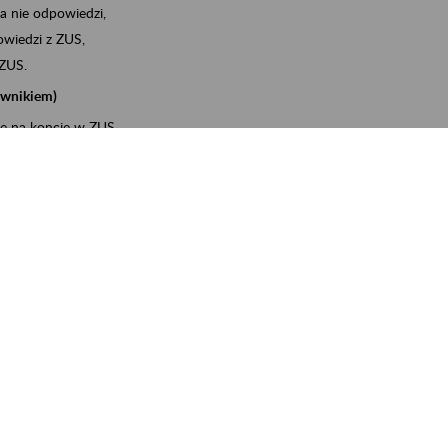
a nie odpowiedzi,
wiedzi z ZUS,
 ZUS.
cownikiem)
e na koncie w ZUS,
onta ubezpieczonego,
ych zwolnieniach lekarskich - e-ZLA
iębiorcą)
, za pomocą której m.in. zgłosisz pracownika do
 dokumenty rozliczeniowe z wykorzystaniem danych z bazy
wiadczenia o niezaleganiu i odebrać go na PUE/eZUS,
swoich pracowników - e-ZLA
11A, czyli informacji o dochodach uzyskanych od ZUS lub
o obliczenia podatku przez ZUS,