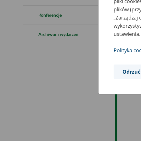
pliki cooki
Ro
plików (prz
Konferencje
„Zarządzaj 
Ob
wykorzystyw
ustawienia.
Archiwum wydarzeń
Op
Polityka co
Odrzuć