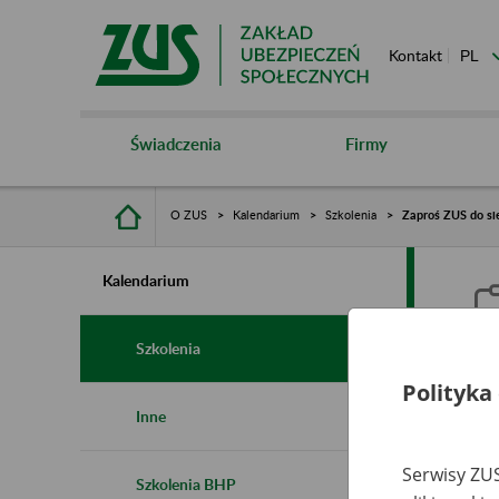
Kontakt
Świadczenia
Firmy
O ZUS
Kalendarium
Szkolenia
Zaproś ZUS do sie
Kalendarium
Szkolenia
Polityka
Z
Inne
s
Serwisy ZUS
Szkolenia BHP