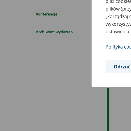
pliki cooki
Ro
plików (prz
Konferencje
„Zarządzaj 
Ob
wykorzystyw
ustawienia.
Archiwum wydarzeń
Op
Polityka co
Odrzuć