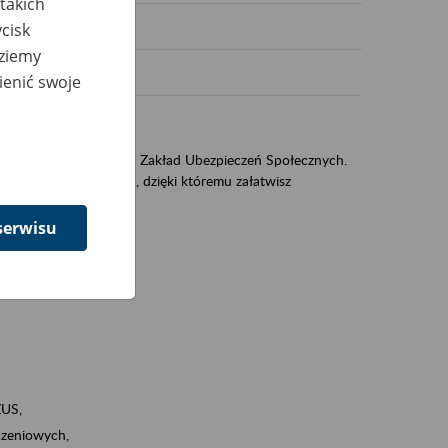
takich
cisk
dziemy
ienić swoje
US
sług świadczonych przez Zakład Ubezpieczeń Społecznych.
jest portal PUE/eZUS, dzięki któremu załatwisz
serwisu
ZUS,
zeniowych,