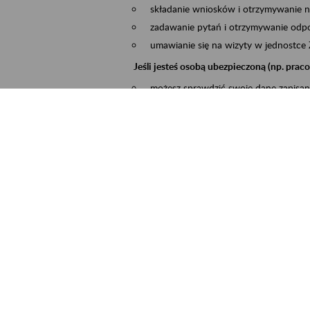
składanie wniosków i otrzymywanie n
zadawanie pytań i otrzymywanie odpo
umawianie się na wizyty w jednostce
Jeśli jesteś osobą ubezpieczoną (np. pra
możesz sprawdzić swoje dane zapisan
masz dostęp do informacji o stanie k
masz dostę do informacji o wystawion
Jeśli jesteś płatnikiem składek (np. przeds
możesz skorzystać z aplikacji ePłatnik
ubezpieczeń, wypełnisz i przekażesz
ZUS,
możesz złożyć wniosek o wydanie zaś
masz dostęp do zwolnień lekarskich 
Jeśli jesteś świadczeniobiorcą
masz dostęp m.in. do formularza PIT 
do formularza PIT 40A, czyli roczneg
możesz zarezerwować wizytę,