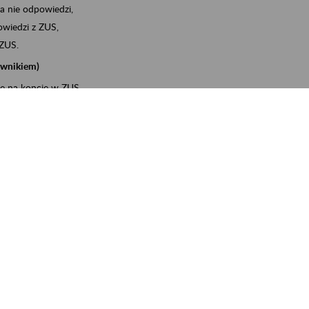
a nie odpowiedzi,
wiedzi z ZUS,
 ZUS.
cownikiem)
e na koncie w ZUS,
onta ubezpieczonego,
ych zwolnieniach lekarskich - e-ZLA
iębiorcą)
, za pomocą której m.in. zgłosisz pracownika do
 dokumenty rozliczeniowe z wykorzystaniem danych z bazy
wiadczenia o niezaleganiu i odebrać go na PUE/eZUS,
swoich pracowników - e-ZLA
11A, czyli informacji o dochodach uzyskanych od ZUS lub
o obliczenia podatku przez ZUS,