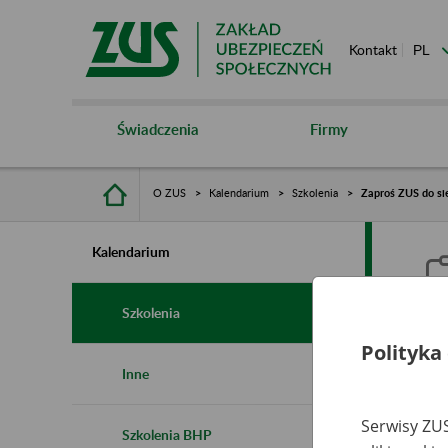
Kontakt
Świadczenia
Firmy
O ZUS
Kalendarium
Szkolenia
Zaproś ZUS do sie
Kalendarium
Szkolenia
Polityka
Z
Inne
s
Serwisy ZUS
Szkolenia BHP