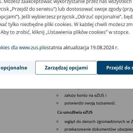
es. Możesz zaakceptować wykorzystanie przez nas wszystkich 
dzaj wydarzenia
Szkolenia
ycisk „Przejdź do serwisu”) lub dostosować swoje zgody (przy
opcjami”). Jeśli wybierzesz przycisk „Odrzuć opcjonalne”, bę
szar merytoryczny
obsługa klientów
ać tylko niezbędne pliki cookies. W każdej chwili możesz zm
 Aby to zrobić, kliknij „Ustawienia plików cookies” w stopce.
is wydarzenia
Platforma Usług Elektronicznych ZUS eZ
okies dla www.zus.pl
ostatnia aktualizacja 19.08.2024 r.
to narzędzie, które ułatwia dostęp do u
Jednym z jego najważniejszych elementów 
większość spraw przez Internet.
 opcjonalne
Zarządzaj opcjami
Przejdź do 
Kto może skorzystać z eZUS
Każdy klient, który:
ukończył 18 lat,
założy konto na eZUS i
potwierdzi swoją tożsamość.
Co umożliwia eZUS
wgląd do danych zgromadzonych w 
przekazywanie dokumentów ubezpiec