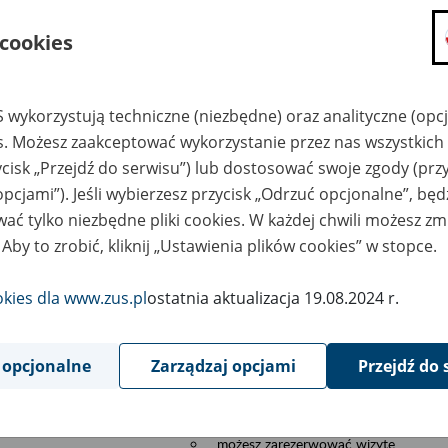
składanie wniosków i otrzymywanie n
 cookies
zadawanie pytań i otrzymywanie odpo
umawianie się na wizyty w jednostce
Jeśli jesteś osobą ubezpieczoną (np. pra
 wykorzystują techniczne (niezbędne) oraz analityczne (opc
możesz sprawdzić swoje dane zapisan
es. Możesz zaakceptować wykorzystanie przez nas wszystkich 
masz dostęp do informacji o stanie k
ycisk „Przejdź do serwisu”) lub dostosować swoje zgody (przy
masz dostę do informacji o wystawion
opcjami”). Jeśli wybierzesz przycisk „Odrzuć opcjonalne”, bę
Jeśli jesteś płatnikiem składek (np. przeds
ać tylko niezbędne pliki cookies. W każdej chwili możesz zm
możesz skorzystać z aplikacji ePłatnik
 Aby to zrobić, kliknij „Ustawienia plików cookies” w stopce.
ubezpieczeń, wypełnisz i przekażesz
ZUS,
okies dla www.zus.pl
ostatnia aktualizacja 19.08.2024 r.
możesz złożyć wniosek o wydanie zaś
masz dostęp do zwolnień lekarskich 
 opcjonalne
Zarządzaj opcjami
Przejdź do 
Jeśli jesteś świadczeniobiorcą
masz dostęp m.in. do formularza PIT 
do formularza PIT 40A, czyli roczneg
możesz zarezerwować wizytę,