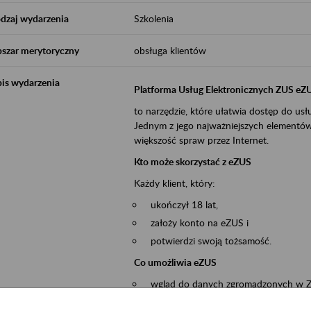
dzaj wydarzenia
Szkolenia
szar merytoryczny
obsługa klientów
is wydarzenia
Platforma Usług Elektronicznych ZUS eZ
to narzędzie, które ułatwia dostęp do u
Jednym z jego najważniejszych elementów 
większość spraw przez Internet.
Kto może skorzystać z eZUS
Każdy klient, który:
ukończył 18 lat,
założy konto na eZUS i
potwierdzi swoją tożsamość.
Co umożliwia eZUS
wgląd do danych zgromadzonych w 
przekazywanie dokumentów ubezpiec