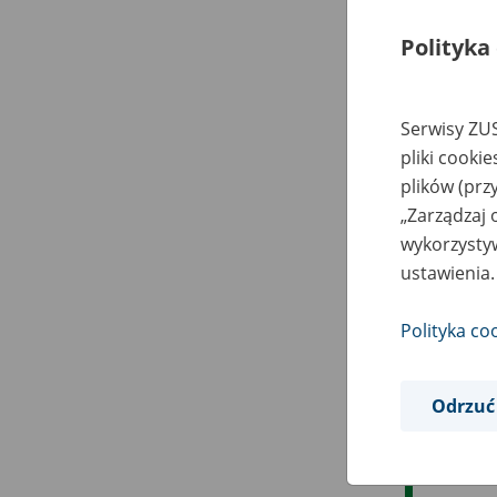
Polityka
Serwisy ZUS
pliki cooki
plików (prz
„Zarządzaj 
wykorzystyw
ustawienia.
Polityka co
Odrzuć