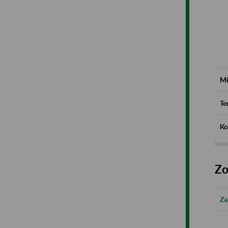
Mi
Te
Ko
Zo
Za