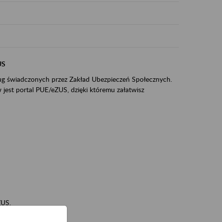
US
sług świadczonych przez Zakład Ubezpieczeń Społecznych.
jest portal PUE/eZUS, dzięki któremu załatwisz
ZUS,
zeniowych,