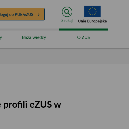
loguj do
PUE/eZUS
Szukaj
y
Baza wiedzy
O ZUS
 profili eZUS w