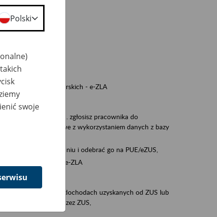
a nie odpowiedzi,
Polski
wiedzi z ZUS,
 ZUS.
cownikiem)
jonalne)
e na koncie w ZUS,
takich
onta ubezpieczonego,
cisk
ych zwolnieniach lekarskich - e-ZLA
dziemy
iębiorcą)
ienić swoje
, za pomocą której m.in. zgłosisz pracownika do
 dokumenty rozliczeniowe z wykorzystaniem danych z bazy
wiadczenia o niezaleganiu i odebrać go na PUE/eZUS,
swoich pracowników - e-ZLA
serwisu
11A, czyli informacji o dochodach uzyskanych od ZUS lub
o obliczenia podatku przez ZUS,