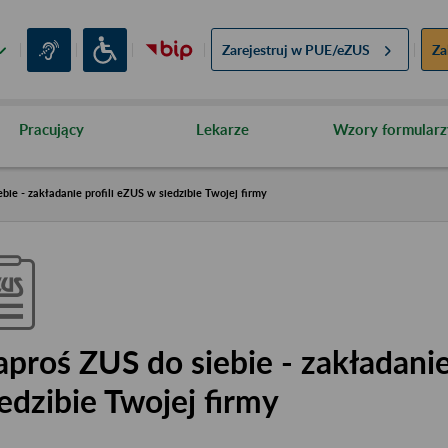
Zarejestruj w
PUE/eZUS
Za
Pracujący
Lekarze
Wzory formularz
bie - zakładanie profili eZUS w siedzibie Twojej firmy
aproś ZUS do siebie - zakładanie
iedzibie Twojej firmy