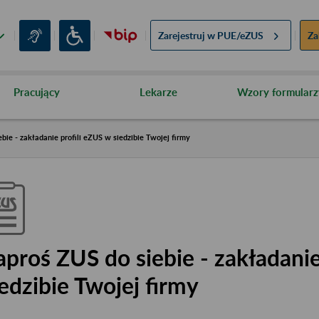
Zarejestruj w
PUE/eZUS
Za
Pracujący
Lekarze
Wzory formularz
bie - zakładanie profili eZUS w siedzibie Twojej firmy
aproś ZUS do siebie - zakładanie
iedzibie Twojej firmy