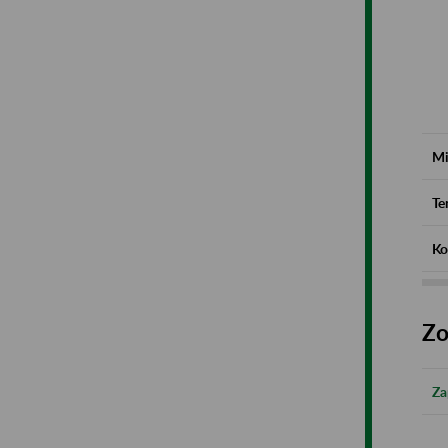
Mi
Te
Ko
Zo
Za