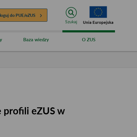
loguj do
PUE/eZUS
Szukaj
y
Baza wiedzy
O ZUS
 profili eZUS w