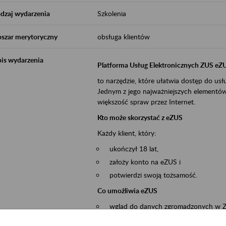
dzaj wydarzenia
Szkolenia
szar merytoryczny
obsługa klientów
is wydarzenia
Platforma Usług Elektronicznych ZUS eZ
to narzędzie, które ułatwia dostęp do u
Jednym z jego najważniejszych elementów 
większość spraw przez Internet.
Kto może skorzystać z eZUS
Każdy klient, który:
ukończył 18 lat,
założy konto na eZUS i
potwierdzi swoją tożsamość.
Co umożliwia eZUS
wgląd do danych zgromadzonych w 
przekazywanie dokumentów ubezpiec