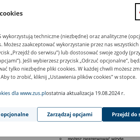
składanie wniosków i otrzymywanie n
 cookies
zadawanie pytań i otrzymywanie odpo
umawianie się na wizyty w jednostce
Jeśli jesteś osobą ubezpieczoną (np. pra
 wykorzystują techniczne (niezbędne) oraz analityczne (opc
możesz sprawdzić swoje dane zapisan
es. Możesz zaakceptować wykorzystanie przez nas wszystkich 
masz dostęp do informacji o stanie k
ycisk „Przejdź do serwisu”) lub dostosować swoje zgody (przy
masz dostę do informacji o wystawion
opcjami”). Jeśli wybierzesz przycisk „Odrzuć opcjonalne”, bę
Jeśli jesteś płatnikiem składek (np. przeds
ać tylko niezbędne pliki cookies. W każdej chwili możesz zm
możesz skorzystać z aplikacji ePłatnik
 Aby to zrobić, kliknij „Ustawienia plików cookies” w stopce.
ubezpieczeń, wypełnisz i przekażesz
ZUS,
okies dla www.zus.pl
ostatnia aktualizacja 19.08.2024 r.
możesz złożyć wniosek o wydanie zaś
masz dostęp do zwolnień lekarskich 
 opcjonalne
Zarządzaj opcjami
Przejdź do 
Jeśli jesteś świadczeniobiorcą
masz dostęp m.in. do formularza PIT 
do formularza PIT 40A, czyli roczneg
możesz zarezerwować wizytę,