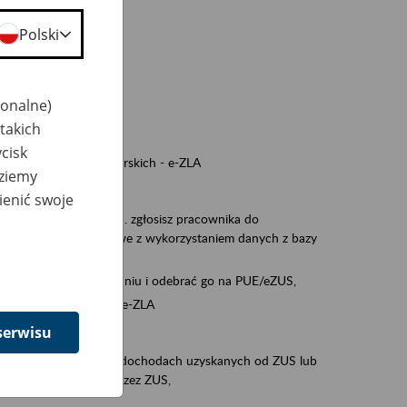
a nie odpowiedzi,
Polski
wiedzi z ZUS,
 ZUS.
cownikiem)
jonalne)
e na koncie w ZUS,
takich
onta ubezpieczonego,
cisk
ych zwolnieniach lekarskich - e-ZLA
dziemy
iębiorcą)
ienić swoje
, za pomocą której m.in. zgłosisz pracownika do
 dokumenty rozliczeniowe z wykorzystaniem danych z bazy
wiadczenia o niezaleganiu i odebrać go na PUE/eZUS,
swoich pracowników - e-ZLA
serwisu
11A, czyli informacji o dochodach uzyskanych od ZUS lub
o obliczenia podatku przez ZUS,