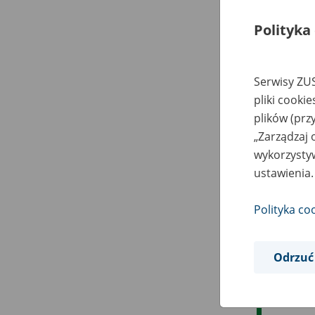
Polityka
Serwisy ZUS
pliki cooki
plików (prz
„Zarządzaj 
wykorzystyw
ustawienia.
Polityka co
Odrzuć