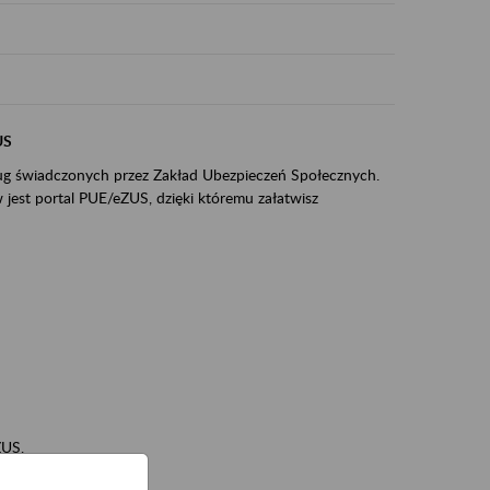
US
sług świadczonych przez Zakład Ubezpieczeń Społecznych.
jest portal PUE/eZUS, dzięki któremu załatwisz
ZUS,
zeniowych,