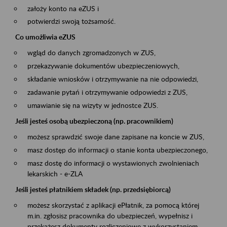
założy konto na eZUS i
potwierdzi swoją tożsamość.
Co umożliwia eZUS
wgląd do danych zgromadzonych w ZUS,
przekazywanie dokumentów ubezpieczeniowych,
składanie wniosków i otrzymywanie na nie odpowiedzi,
zadawanie pytań i otrzymywanie odpowiedzi z ZUS,
umawianie się na wizyty w jednostce ZUS.
Jeśli jesteś osobą ubezpieczoną (np. pracownikiem)
możesz sprawdzić swoje dane zapisane na koncie w ZUS,
masz dostęp do informacji o stanie konta ubezpieczonego,
masz dostę do informacji o wystawionych zwolnieniach
lekarskich - e-ZLA
Jeśli jesteś płatnikiem składek (np. przedsiębiorcą)
możesz skorzystać z aplikacji ePłatnik, za pomocą której
m.in. zgłosisz pracownika do ubezpieczeń, wypełnisz i
przekażesz dokumenty rozliczeniowe z wykorzystaniem