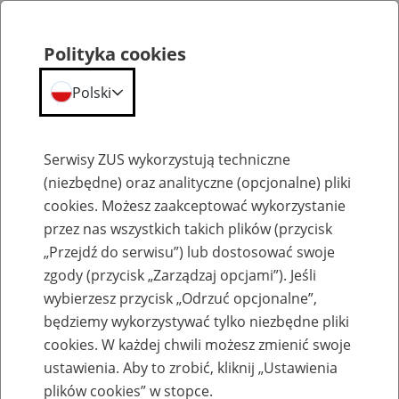
Polityka cookies
Polski
Menu
Szukaj
Serwisy ZUS wykorzystują techniczne
(niezbędne) oraz analityczne (opcjonalne) pliki
cookies. Możesz zaakceptować wykorzystanie
Szkolenia
przez nas wszystkich takich plików (przycisk
„Przejdź do serwisu”) lub dostosować swoje
zgody (przycisk „Zarządzaj opcjami”). Jeśli
wybierzesz przycisk „Odrzuć opcjonalne”,
będziemy wykorzystywać tylko niezbędne pliki
cookies. W każdej chwili możesz zmienić swoje
Zaproś ZUS do siebie - zakładanie profili
ustawienia. Aby to zrobić, kliknij „Ustawienia
eZUS w siedzibie Twojej firmy
plików cookies” w stopce.