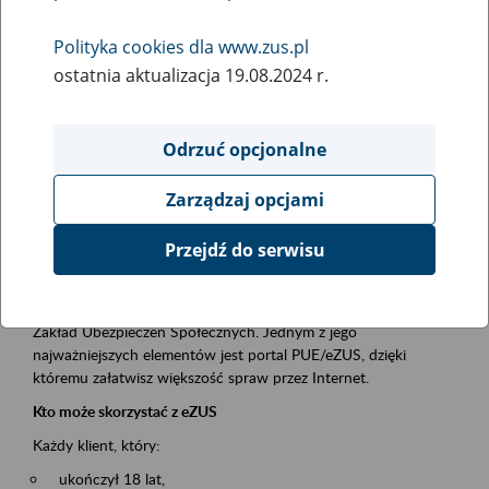
Polityka cookies dla www.zus.pl
Rodzaj wydarzenia
ostatnia aktualizacja 19.08.2024 r.
Szkolenia
Obszar merytoryczny
Odrzuć opcjonalne
obsługa klientów
Zarządzaj opcjami
Opis wydarzenia
Przejdź do serwisu
Platforma Usług Elektronicznych ZUS eZUS
to narzędzie, które ułatwia dostęp do usług świadczonych przez
Zakład Ubezpieczeń Społecznych. Jednym z jego
najważniejszych elementów jest portal PUE/eZUS, dzięki
któremu załatwisz większość spraw przez Internet.
Kto może skorzystać z eZUS
Każdy klient, który:
ukończył 18 lat,