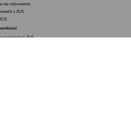
a nie odpowiedzi,
wiedzi z ZUS,
 ZUS.
cownikiem)
e na koncie w ZUS,
onta ubezpieczonego,
ych zwolnieniach lekarskich - e-ZLA
iębiorcą)
, za pomocą której m.in. zgłosisz pracownika do
 dokumenty rozliczeniowe z wykorzystaniem danych z bazy
wiadczenia o niezaleganiu i odebrać go na PUE/eZUS,
swoich pracowników - e-ZLA
11A, czyli informacji o dochodach uzyskanych od ZUS lub
o obliczenia podatku przez ZUS,