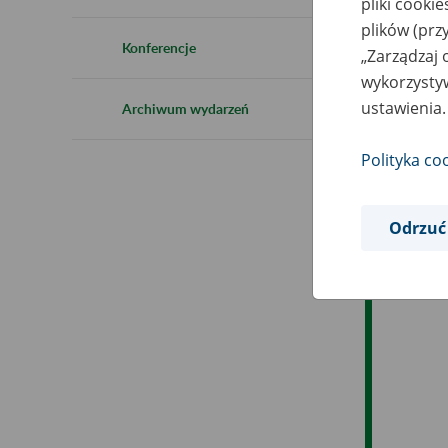
pliki cooki
Ro
plików (prz
Konferencje
„Zarządzaj 
Ob
wykorzystyw
ustawienia.
Archiwum wydarzeń
Op
Polityka co
Odrzuć