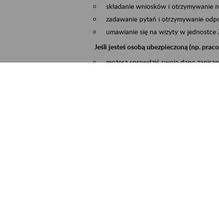
składanie wniosków i otrzymywanie n
zadawanie pytań i otrzymywanie odpo
umawianie się na wizyty w jednostce
Jeśli jesteś osobą ubezpieczoną (np. pra
możesz sprawdzić swoje dane zapisan
masz dostęp do informacji o stanie k
masz dostę do informacji o wystawion
Jeśli jesteś płatnikiem składek (np. przeds
możesz skorzystać z aplikacji ePłatnik
ubezpieczeń, wypełnisz i przekażesz
ZUS,
możesz złożyć wniosek o wydanie zaś
masz dostęp do zwolnień lekarskich 
Jeśli jesteś świadczeniobiorcą
masz dostęp m.in. do formularza PIT 
do formularza PIT 40A, czyli roczneg
możesz zarezerwować wizytę,