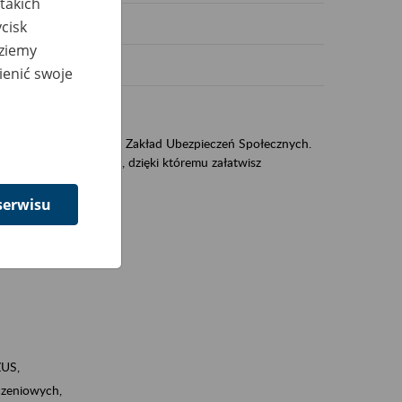
takich
cisk
dziemy
ienić swoje
US
sług świadczonych przez Zakład Ubezpieczeń Społecznych.
jest portal PUE/eZUS, dzięki któremu załatwisz
serwisu
ZUS,
zeniowych,