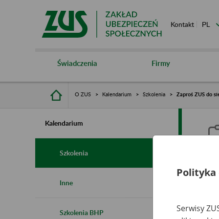
Kontakt
Świadczenia
Firmy
O ZUS
Kalendarium
Szkolenia
Zaproś ZUS do sie
Kalendarium
Szkolenia
Polityka
Z
Inne
s
Serwisy ZUS
Szkolenia BHP