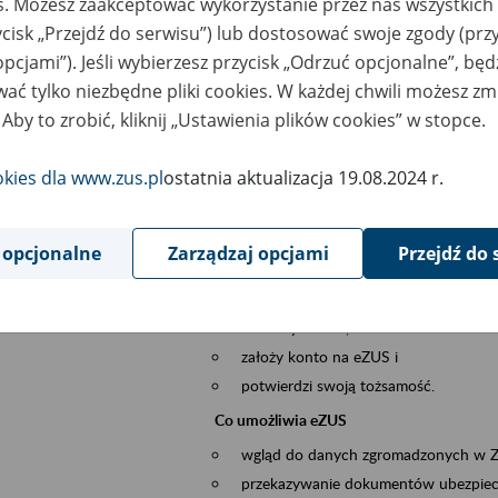
es. Możesz zaakceptować wykorzystanie przez nas wszystkich 
dzaj wydarzenia
Szkolenia
ycisk „Przejdź do serwisu”) lub dostosować swoje zgody (przy
opcjami”). Jeśli wybierzesz przycisk „Odrzuć opcjonalne”, bę
szar merytoryczny
obsługa klientów
ać tylko niezbędne pliki cookies. W każdej chwili możesz zm
 Aby to zrobić, kliknij „Ustawienia plików cookies” w stopce.
is wydarzenia
Platforma Usług Elektronicznych ZUS eZ
okies dla www.zus.pl
ostatnia aktualizacja 19.08.2024 r.
to narzędzie, które ułatwia dostęp do u
Jednym z jego najważniejszych elementów 
większość spraw przez Internet.
 opcjonalne
Zarządzaj opcjami
Przejdź do 
Kto może skorzystać z eZUS
Każdy klient, który:
ukończył 18 lat,
założy konto na eZUS i
potwierdzi swoją tożsamość.
Co umożliwia eZUS
wgląd do danych zgromadzonych w 
przekazywanie dokumentów ubezpiec