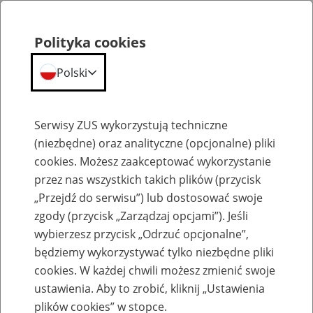
Polityka cookies
Polski
Menu
Szukaj
Serwisy ZUS wykorzystują techniczne
(niezbędne) oraz analityczne (opcjonalne) pliki
cookies. Możesz zaakceptować wykorzystanie
Szkolenia
przez nas wszystkich takich plików (przycisk
„Przejdź do serwisu”) lub dostosować swoje
zgody (przycisk „Zarządzaj opcjami”). Jeśli
wybierzesz przycisk „Odrzuć opcjonalne”,
będziemy wykorzystywać tylko niezbędne pliki
cookies. W każdej chwili możesz zmienić swoje
Zaproś ZUS do siebie - zakładanie profili
ustawienia. Aby to zrobić, kliknij „Ustawienia
eZUS w siedzibie Twojej firmy
plików cookies” w stopce.