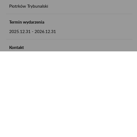
Piotrków Trybunalski
Termin wydarzenia
2025.12.31
-
2026.12.31
Kontakt
zgłoszenia przyjmujemy w godz. 8:00-15:00, pod numerem
telefonu 044 647 90 02
Zobacz także
Zaproś ZUS do siebie: Aktywni 50+