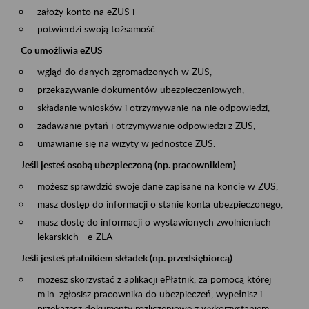
założy konto na eZUS i
potwierdzi swoją tożsamość.
Co umożliwia eZUS
wgląd do danych zgromadzonych w ZUS,
przekazywanie dokumentów ubezpieczeniowych,
składanie wniosków i otrzymywanie na nie odpowiedzi,
zadawanie pytań i otrzymywanie odpowiedzi z ZUS,
umawianie się na wizyty w jednostce ZUS.
Jeśli jesteś osobą ubezpieczoną (np. pracownikiem)
możesz sprawdzić swoje dane zapisane na koncie w ZUS,
masz dostęp do informacji o stanie konta ubezpieczonego,
masz dostę do informacji o wystawionych zwolnieniach
lekarskich - e-ZLA
Jeśli jesteś płatnikiem składek (np. przedsiębiorcą)
możesz skorzystać z aplikacji ePłatnik, za pomocą której
m.in. zgłosisz pracownika do ubezpieczeń, wypełnisz i
przekażesz dokumenty rozliczeniowe z wykorzystaniem