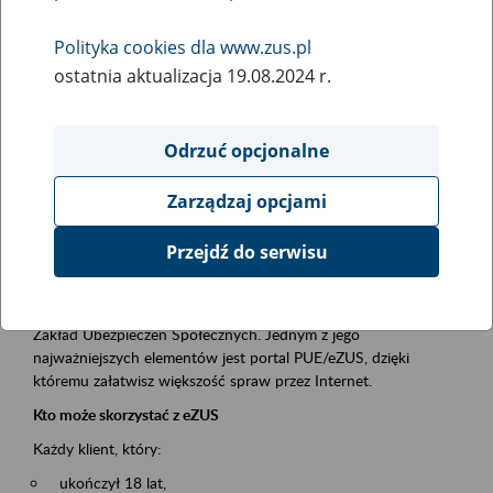
Polityka cookies dla www.zus.pl
Rodzaj wydarzenia
ostatnia aktualizacja 19.08.2024 r.
Szkolenia
Obszar merytoryczny
Odrzuć opcjonalne
obsługa klientów
Zarządzaj opcjami
Opis wydarzenia
Przejdź do serwisu
Platforma Usług Elektronicznych ZUS eZUS
to narzędzie, które ułatwia dostęp do usług świadczonych przez
Zakład Ubezpieczeń Społecznych. Jednym z jego
najważniejszych elementów jest portal PUE/eZUS, dzięki
któremu załatwisz większość spraw przez Internet.
Kto może skorzystać z eZUS
Każdy klient, który:
ukończył 18 lat,