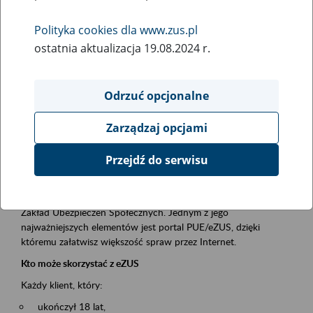
Polityka cookies dla www.zus.pl
Rodzaj wydarzenia
ostatnia aktualizacja 19.08.2024 r.
Szkolenia
Obszar merytoryczny
Odrzuć opcjonalne
obsługa klientów
Zarządzaj opcjami
Opis wydarzenia
Przejdź do serwisu
Platforma Usług Elektronicznych ZUS eZUS
to narzędzie, które ułatwia dostęp do usług świadczonych przez
Zakład Ubezpieczeń Społecznych. Jednym z jego
najważniejszych elementów jest portal PUE/eZUS, dzięki
któremu załatwisz większość spraw przez Internet.
Kto może skorzystać z eZUS
Każdy klient, który:
ukończył 18 lat,