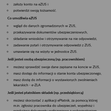
założy konto na eZUS i
potwierdzi swoją tożsamość.
Co umożliwia eZUS
wgląd do danych zgromadzonych w ZUS,
przekazywanie dokumentów ubezpieczeniowych,
składanie wniosków i otrzymywanie na nie odpowiedzi,
zadawanie pytań i otrzymywanie odpowiedzi z ZUS,
umawianie się na wizyty w jednostce ZUS.
Jeśli jesteś osobą ubezpieczoną (np. pracownikiem)
możesz sprawdzić swoje dane zapisane na koncie w ZUS,
masz dostęp do informacji o stanie konta ubezpieczonego,
masz dostę do informacji o wystawionych zwolnieniach
lekarskich - e-ZLA
Jeśli jesteś płatnikiem składek (np. przedsiębiorcą)
możesz skorzystać z aplikacji ePłatnik, za pomocą której
m.in. zgłosisz pracownika do ubezpieczeń, wypełnisz i
przekażesz dokumenty rozliczeniowe z wykorzystaniem