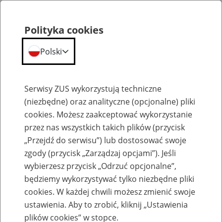
Polityka cookies
Polski
Menu
Szukaj
Serwisy ZUS wykorzystują techniczne
(niezbędne) oraz analityczne (opcjonalne) pliki
cookies. Możesz zaakceptować wykorzystanie
Szkolenia
przez nas wszystkich takich plików (przycisk
„Przejdź do serwisu”) lub dostosować swoje
zgody (przycisk „Zarządzaj opcjami”). Jeśli
wybierzesz przycisk „Odrzuć opcjonalne”,
będziemy wykorzystywać tylko niezbędne pliki
cookies. W każdej chwili możesz zmienić swoje
Zaproś ZUS do siebie - zakładanie profili
ustawienia. Aby to zrobić, kliknij „Ustawienia
eZUS w siedzibie Twojej firmy
plików cookies” w stopce.