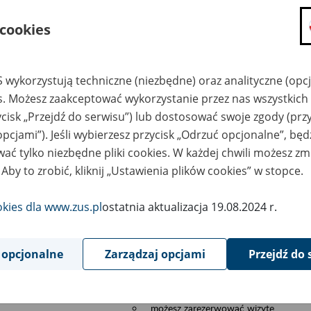
składanie wniosków i otrzymywanie n
 cookies
zadawanie pytań i otrzymywanie odpo
umawianie się na wizyty w jednostce
Jeśli jesteś osobą ubezpieczoną (np. pra
 wykorzystują techniczne (niezbędne) oraz analityczne (opc
możesz sprawdzić swoje dane zapisan
es. Możesz zaakceptować wykorzystanie przez nas wszystkich 
masz dostęp do informacji o stanie k
ycisk „Przejdź do serwisu”) lub dostosować swoje zgody (przy
masz dostę do informacji o wystawion
opcjami”). Jeśli wybierzesz przycisk „Odrzuć opcjonalne”, bę
Jeśli jesteś płatnikiem składek (np. przeds
ać tylko niezbędne pliki cookies. W każdej chwili możesz zm
możesz skorzystać z aplikacji ePłatnik
 Aby to zrobić, kliknij „Ustawienia plików cookies” w stopce.
ubezpieczeń, wypełnisz i przekażesz
ZUS,
okies dla www.zus.pl
ostatnia aktualizacja 19.08.2024 r.
możesz złożyć wniosek o wydanie zaś
masz dostęp do zwolnień lekarskich 
 opcjonalne
Zarządzaj opcjami
Przejdź do 
Jeśli jesteś świadczeniobiorcą
masz dostęp m.in. do formularza PIT 
do formularza PIT 40A, czyli roczneg
możesz zarezerwować wizytę,