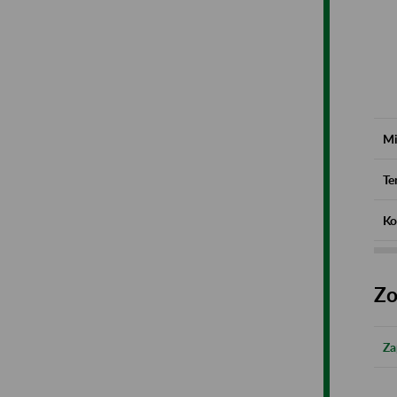
Mi
Te
Ko
Zo
Za