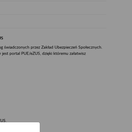
US
sług świadczonych przez Zakład Ubezpieczeń Społecznych.
jest portal PUE/eZUS, dzięki któremu załatwisz
ZUS,
zeniowych,