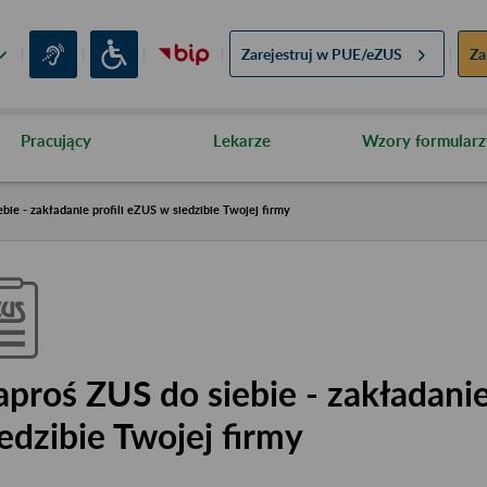
Zarejestruj w
PUE/eZUS
Za
Pracujący
Lekarze
Wzory formularz
bie - zakładanie profili eZUS w siedzibie Twojej firmy
aproś ZUS do siebie - zakładanie
iedzibie Twojej firmy