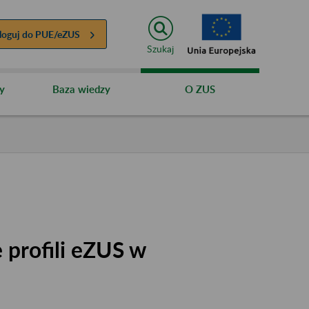
loguj do
PUE/eZUS
Szukaj
y
Baza wiedzy
O ZUS
 profili eZUS w