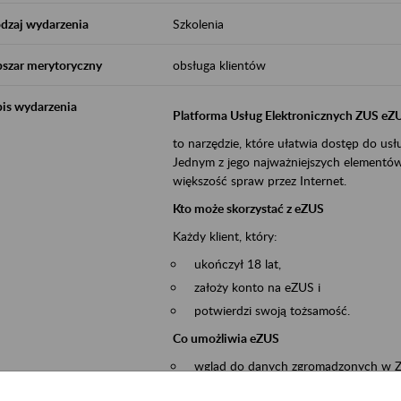
dzaj wydarzenia
Szkolenia
szar merytoryczny
obsługa klientów
is wydarzenia
Platforma Usług Elektronicznych ZUS eZ
to narzędzie, które ułatwia dostęp do u
Jednym z jego najważniejszych elementów 
większość spraw przez Internet.
Kto może skorzystać z eZUS
Każdy klient, który:
ukończył 18 lat,
założy konto na eZUS i
potwierdzi swoją tożsamość.
Co umożliwia eZUS
wgląd do danych zgromadzonych w 
przekazywanie dokumentów ubezpiec