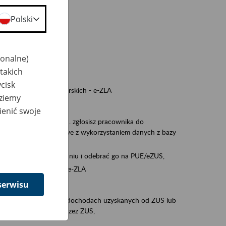
a nie odpowiedzi,
Polski
wiedzi z ZUS,
 ZUS.
cownikiem)
jonalne)
e na koncie w ZUS,
takich
onta ubezpieczonego,
cisk
ych zwolnieniach lekarskich - e-ZLA
dziemy
iębiorcą)
ienić swoje
, za pomocą której m.in. zgłosisz pracownika do
 dokumenty rozliczeniowe z wykorzystaniem danych z bazy
wiadczenia o niezaleganiu i odebrać go na PUE/eZUS,
swoich pracowników - e-ZLA
serwisu
11A, czyli informacji o dochodach uzyskanych od ZUS lub
o obliczenia podatku przez ZUS,