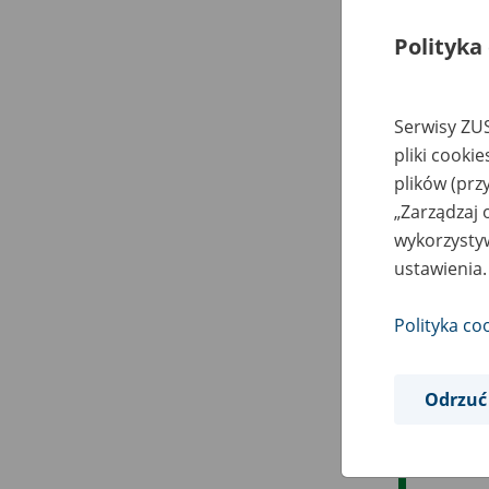
Polityka
Serwisy ZUS
pliki cooki
plików (prz
„Zarządzaj 
wykorzystyw
ustawienia.
Polityka co
Odrzuć