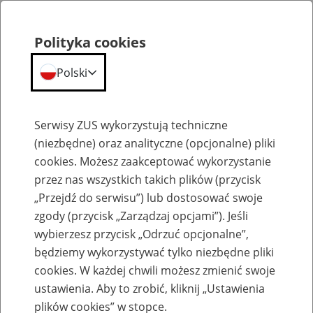
Polityka cookies
Polski
Menu
Szukaj
Serwisy ZUS wykorzystują techniczne
(niezbędne) oraz analityczne (opcjonalne) pliki
cookies. Możesz zaakceptować wykorzystanie
Szkolenia
przez nas wszystkich takich plików (przycisk
„Przejdź do serwisu”) lub dostosować swoje
zgody (przycisk „Zarządzaj opcjami”). Jeśli
wybierzesz przycisk „Odrzuć opcjonalne”,
będziemy wykorzystywać tylko niezbędne pliki
cookies. W każdej chwili możesz zmienić swoje
Zaproś ZUS do siebie - zakładanie profili
ustawienia. Aby to zrobić, kliknij „Ustawienia
eZUS w siedzibie Twojej firmy
plików cookies” w stopce.