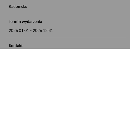
Radomsko
Termin wydarzenia
2026.01.01
-
2026.12.31
Kontakt
zgłoszenia przyjmujemy w godz. 8:00 - 15:00 pod numerem
telefonu 44 685 33 50
Zobacz także
Zaproś ZUS do siebie: Aktywni 50+