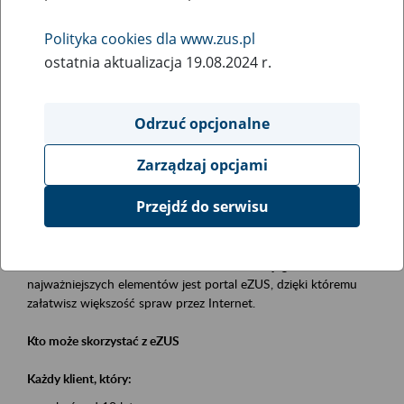
Polityka cookies dla www.zus.pl
Rodzaj wydarzenia
ostatnia aktualizacja 19.08.2024 r.
Szkolenia
Obszar merytoryczny
Odrzuć opcjonalne
obsługa klientów
Zarządzaj opcjami
Opis wydarzenia
Przejdź do serwisu
Platforma Usług Elektronicznych eZUS
to narzędzie, które ułatwia dostęp do usług świadczonych przez
Zakład Ubezpieczeń Społecznych. Jednym z jego
najważniejszych elementów jest portal eZUS, dzięki któremu
załatwisz większość spraw przez Internet.
Kto może skorzystać z eZUS
Każdy klient, który: