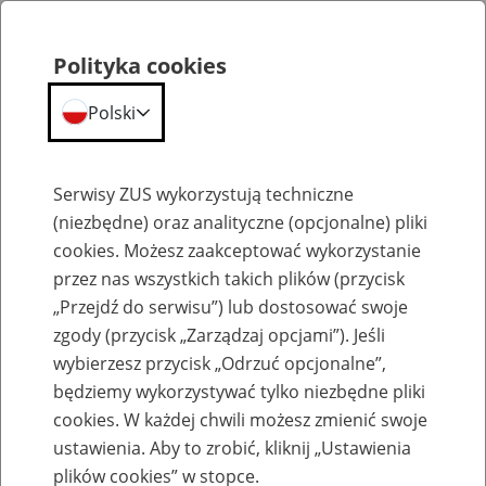
Polityka cookies
Polski
Menu
Szukaj
Serwisy ZUS wykorzystują techniczne
(niezbędne) oraz analityczne (opcjonalne) pliki
cookies. Możesz zaakceptować wykorzystanie
Szkolenia
przez nas wszystkich takich plików (przycisk
„Przejdź do serwisu”) lub dostosować swoje
zgody (przycisk „Zarządzaj opcjami”). Jeśli
wybierzesz przycisk „Odrzuć opcjonalne”,
będziemy wykorzystywać tylko niezbędne pliki
cookies. W każdej chwili możesz zmienić swoje
Zaproś ZUS do siebie - zakładanie profili
ustawienia. Aby to zrobić, kliknij „Ustawienia
eZUS w siedzibie Twojej firmy
plików cookies” w stopce.