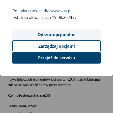
Polityka cookies dla www.zus.pl
Rodzaj wydarzenia
ostatnia aktualizacja 19.08.2024 r.
Szkolenia
Obszar merytoryczny
Odrzuć opcjonalne
obsługa klientów
Zarządzaj opcjami
Opis wydarzenia
Przejdź do serwisu
Platforma Usług Elektronicznych eZUS
to narzędzie, które ułatwia dostęp do usług świadczonych przez
Zakład Ubezpieczeń Społecznych. Jednym z jego
najważniejszych elementów jest portal eZUS, dzięki któremu
załatwisz większość spraw przez Internet.
Kto może skorzystać z eZUS
Każdy klient, który: