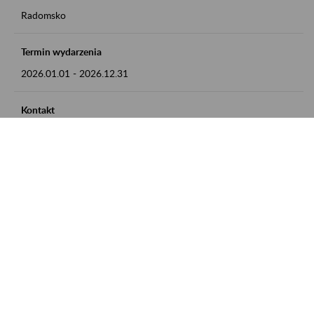
Radomsko
Termin wydarzenia
2026.01.01
-
2026.12.31
Kontakt
zgłoszenia przyjmujemy w godz. 8:00 - 15:00 pod numerem
telefonu 44 685 33 50
Zobacz także
Zaproś ZUS do siebie: Aktywni 50+