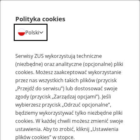
Polityka cookies
Polski
Menu
Szukaj
Serwisy ZUS wykorzystują techniczne
(niezbędne) oraz analityczne (opcjonalne) pliki
cookies. Możesz zaakceptować wykorzystanie
Szkolenia
przez nas wszystkich takich plików (przycisk
„Przejdź do serwisu”) lub dostosować swoje
zgody (przycisk „Zarządzaj opcjami”). Jeśli
wybierzesz przycisk „Odrzuć opcjonalne”,
będziemy wykorzystywać tylko niezbędne pliki
cookies. W każdej chwili możesz zmienić swoje
Zaproś ZUS do siebie - zakładanie profili
ustawienia. Aby to zrobić, kliknij „Ustawienia
eZUS w siedzibie Twojej firmy
plików cookies” w stopce.