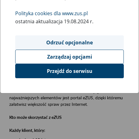
Polityka cookies dla www.zus.pl
Rodzaj wydarzenia
ostatnia aktualizacja 19.08.2024 r.
Szkolenia
Obszar merytoryczny
Odrzuć opcjonalne
obsługa klientów
Zarządzaj opcjami
Opis wydarzenia
Przejdź do serwisu
Platforma Usług Elektronicznych eZUS
to narzędzie, które ułatwia dostęp do usług świadczonych przez
Zakład Ubezpieczeń Społecznych. Jednym z jego
najważniejszych elementów jest portal eZUS, dzięki któremu
załatwisz większość spraw przez Internet.
Kto może skorzystać z eZUS
Każdy klient, który: