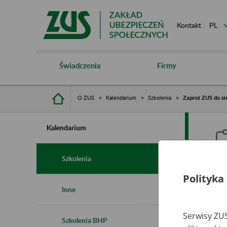
Kontakt
Świadczenia
Firmy
O ZUS
Kalendarium
Szkolenia
Zaproś ZUS do sie
Kalendarium
Szkolenia
Polityka
Z
Inne
s
Serwisy ZUS
Szkolenia BHP