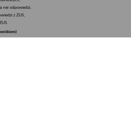
a nie odpowiedzi,
wiedzi z ZUS,
 ZUS.
cownikiem)
e na koncie w ZUS,
onta ubezpieczonego,
nych zwolnieniach lekarskich - e-ZLA
iębiorcą)
, za pomocą której m.in. zgłosisz pracownika do
 dokumenty rozliczeniowe z wykorzystaniem danych z bazy
iadczenia o niezaleganiu i odebrać go na eZUS,
swoich pracowników - e-ZLA
11A, czyli informacji o dochodach uzyskanych od ZUS lub
o obliczenia podatku przez ZUS,