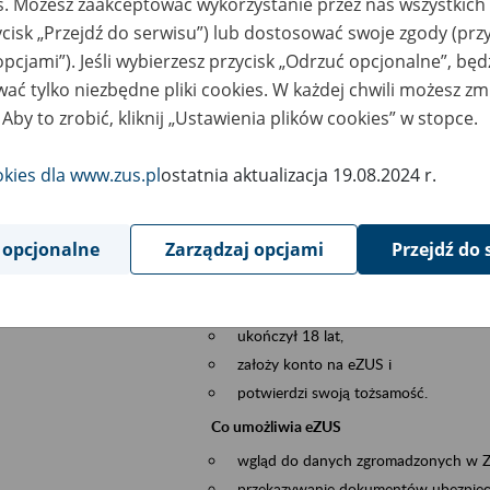
es. Możesz zaakceptować wykorzystanie przez nas wszystkich 
dzaj wydarzenia
Szkolenia
ycisk „Przejdź do serwisu”) lub dostosować swoje zgody (przy
opcjami”). Jeśli wybierzesz przycisk „Odrzuć opcjonalne”, bę
szar merytoryczny
obsługa klientów
ać tylko niezbędne pliki cookies. W każdej chwili możesz zm
 Aby to zrobić, kliknij „Ustawienia plików cookies” w stopce.
is wydarzenia
Platforma Usług Elektronicznych eZUS
to narzędzie, które ułatwia dostęp do u
okies dla www.zus.pl
ostatnia aktualizacja 19.08.2024 r.
Jednym z jego najważniejszych elementów 
spraw przez Internet.
 opcjonalne
Zarządzaj opcjami
Przejdź do 
Kto może skorzystać z eZUS
Każdy klient, który:
ukończył 18 lat,
założy konto na eZUS i
potwierdzi swoją tożsamość.
Co umożliwia eZUS
wgląd do danych zgromadzonych w 
przekazywanie dokumentów ubezpiec