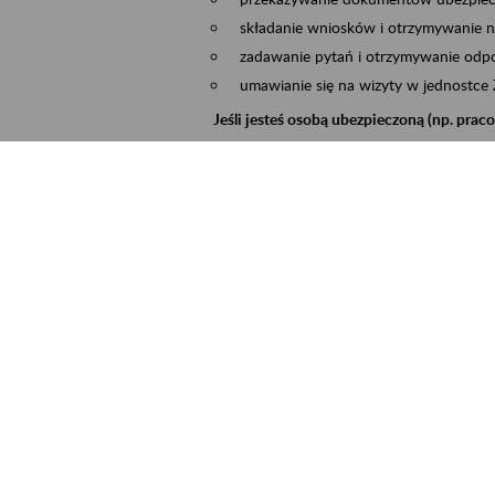
składanie wniosków i otrzymywanie n
zadawanie pytań i otrzymywanie odpo
umawianie się na wizyty w jednostce
Jeśli jesteś osobą ubezpieczoną (np. pra
możesz sprawdzić swoje dane zapisan
masz dostęp do informacji o stanie k
masz dostęp do informacji o wystawio
Jeśli jesteś płatnikiem składek (np. przeds
możesz skorzystać z aplikacji ePłatnik
ubezpieczeń, wypełnisz i przekażesz
ZUS,
możesz złożyć wniosek o wydanie zaśw
masz dostęp do zwolnień lekarskich 
Jeśli jesteś świadczeniobiorcą
masz dostęp m.in. do formularza PIT 
do formularza PIT 40A, czyli roczneg