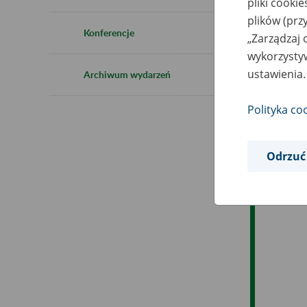
pliki cooki
Ro
plików (prz
Konferencje
„Zarządzaj 
Ob
wykorzystyw
ustawienia.
Archiwum wydarzeń
Op
Polityka co
Odrzuć