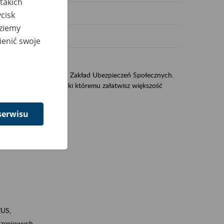
takich
cisk
dziemy
ienić swoje
sług świadczonych przez Zakład Ubezpieczeń Społecznych.
jest portal eZUS, dzięki któremu załatwisz większość
serwisu
ZUS,
zeniowych,