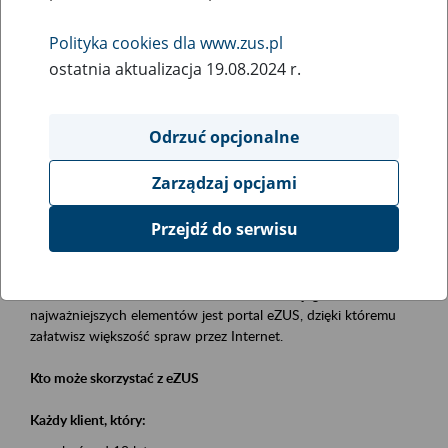
Polityka cookies dla www.zus.pl
Rodzaj wydarzenia
ostatnia aktualizacja 19.08.2024 r.
Szkolenia
Obszar merytoryczny
Odrzuć opcjonalne
obsługa klientów
Zarządzaj opcjami
Opis wydarzenia
Przejdź do serwisu
Platforma Usług Elektronicznych eZUS
to narzędzie, które ułatwia dostęp do usług świadczonych przez
Zakład Ubezpieczeń Społecznych. Jednym z jego
najważniejszych elementów jest portal eZUS, dzięki któremu
załatwisz większość spraw przez Internet.
Kto może skorzystać z eZUS
Każdy klient, który: