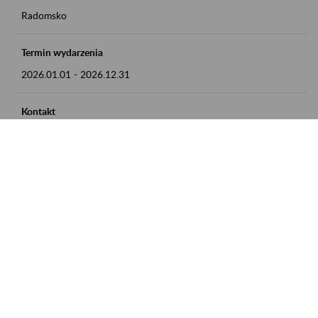
Radomsko
Termin wydarzenia
2026.01.01
-
2026.12.31
Kontakt
zgłoszenia przyjmujemy w godz. 8:00 - 15:00 pod numerem
telefonu 44 685 33 50
Zobacz także
Zaproś ZUS do siebie: Aktywni 50+