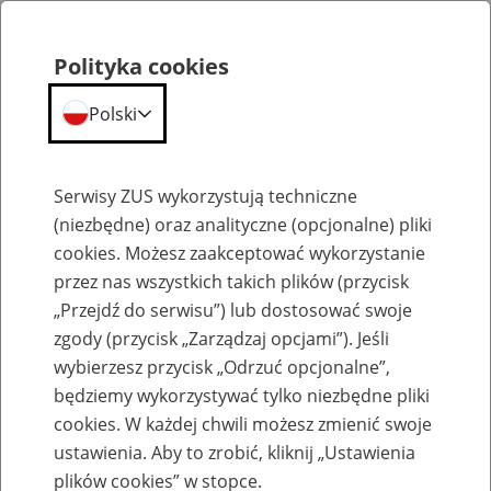
Polityka cookies
Polski
Menu
Szukaj
Serwisy ZUS wykorzystują techniczne
(niezbędne) oraz analityczne (opcjonalne) pliki
cookies. Możesz zaakceptować wykorzystanie
Szkolenia
przez nas wszystkich takich plików (przycisk
„Przejdź do serwisu”) lub dostosować swoje
zgody (przycisk „Zarządzaj opcjami”). Jeśli
wybierzesz przycisk „Odrzuć opcjonalne”,
będziemy wykorzystywać tylko niezbędne pliki
cookies. W każdej chwili możesz zmienić swoje
Zaproś ZUS do siebie - zakładanie profili
ustawienia. Aby to zrobić, kliknij „Ustawienia
eZUS w siedzibie Twojej firmy
plików cookies” w stopce.