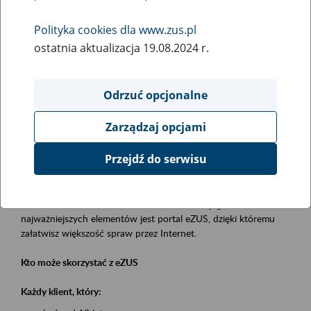
Polityka cookies dla www.zus.pl
Rodzaj wydarzenia
ostatnia aktualizacja 19.08.2024 r.
Szkolenia
Obszar merytoryczny
Odrzuć opcjonalne
obsługa klientów
Zarządzaj opcjami
Opis wydarzenia
Przejdź do serwisu
Platforma Usług Elektronicznych eZUS
to narzędzie, które ułatwia dostęp do usług świadczonych przez
Zakład Ubezpieczeń Społecznych. Jednym z jego
najważniejszych elementów jest portal eZUS, dzięki któremu
załatwisz większość spraw przez Internet.
Kto może skorzystać z eZUS
Każdy klient, który: