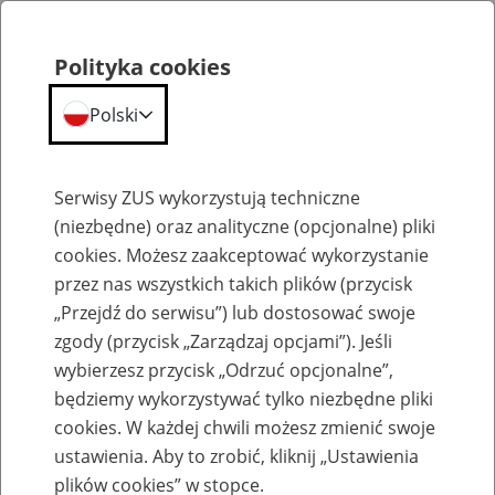
Polityka cookies
Polski
Menu
Szukaj
Serwisy ZUS wykorzystują techniczne
(niezbędne) oraz analityczne (opcjonalne) pliki
cookies. Możesz zaakceptować wykorzystanie
Szkolenia
przez nas wszystkich takich plików (przycisk
„Przejdź do serwisu”) lub dostosować swoje
zgody (przycisk „Zarządzaj opcjami”). Jeśli
wybierzesz przycisk „Odrzuć opcjonalne”,
będziemy wykorzystywać tylko niezbędne pliki
cookies. W każdej chwili możesz zmienić swoje
Zaproś ZUS do siebie - zakładanie profili
ustawienia. Aby to zrobić, kliknij „Ustawienia
eZUS w siedzibie Twojej firmy
plików cookies” w stopce.