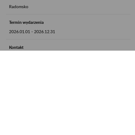
Radomsko
Termin wydarzenia
2026.01.01
-
2026.12.31
Kontakt
zgłoszenia przyjmujemy w godz. 8:00 - 15:00 pod numerem
telefonu 44 685 33 50
Zobacz także
Zaproś ZUS do siebie: Aktywni 50+