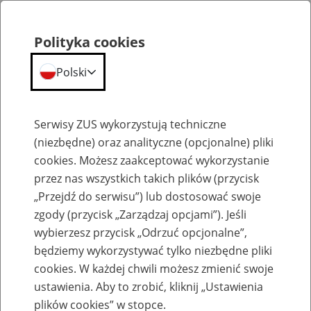
Polityka cookies
Polski
Menu
Szukaj
Serwisy ZUS wykorzystują techniczne
(niezbędne) oraz analityczne (opcjonalne) pliki
cookies. Możesz zaakceptować wykorzystanie
Szkolenia
przez nas wszystkich takich plików (przycisk
„Przejdź do serwisu”) lub dostosować swoje
zgody (przycisk „Zarządzaj opcjami”). Jeśli
wybierzesz przycisk „Odrzuć opcjonalne”,
będziemy wykorzystywać tylko niezbędne pliki
cookies. W każdej chwili możesz zmienić swoje
Zaproś ZUS do siebie - zakładanie profili
ustawienia. Aby to zrobić, kliknij „Ustawienia
eZUS w siedzibie Twojej firmy
plików cookies” w stopce.