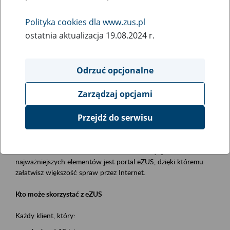
Polityka cookies dla www.zus.pl
Rodzaj wydarzenia
ostatnia aktualizacja 19.08.2024 r.
Szkolenia
Obszar merytoryczny
Odrzuć opcjonalne
obsługa klientów
Zarządzaj opcjami
Opis wydarzenia
Przejdź do serwisu
Platforma Usług Elektronicznych ZUS eZUS
to narzędzie, które ułatwia dostęp do usług świadczonych przez
Zakład Ubezpieczeń Społecznych. Jednym z jego
najważniejszych elementów jest portal eZUS, dzięki któremu
załatwisz większość spraw przez Internet.
Kto może skorzystać z eZUS
Każdy klient, który: