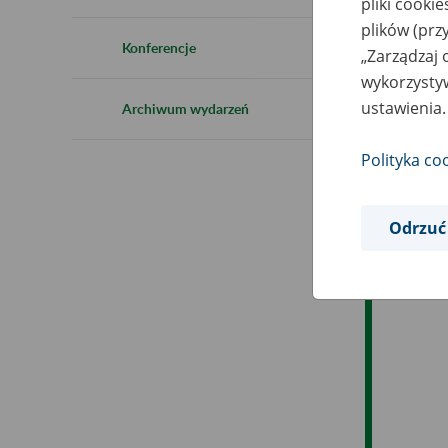
pliki cooki
Ro
plików (prz
Konferencje
„Zarządzaj 
Ob
wykorzystyw
ustawienia.
Archiwum wydarzeń
Op
Polityka co
Odrzuć