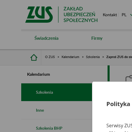
Kontakt
Świadczenia
Firmy
O ZUS
Kalendarium
Szkolenia
Zaproś ZUS do sie
Kalendarium
Szkolenia
Polityka
Z
Inne
s
Serwisy ZUS
Szkolenia BHP