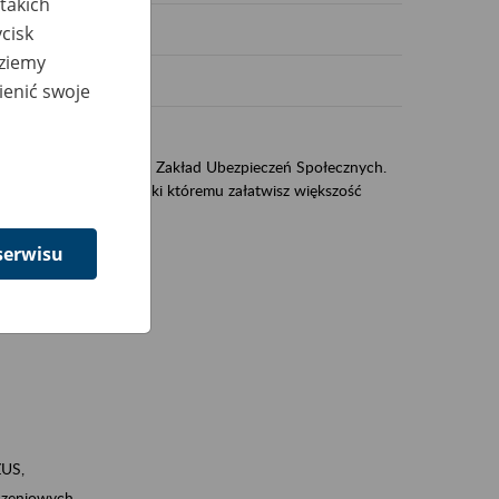
takich
cisk
dziemy
ienić swoje
US
sług świadczonych przez Zakład Ubezpieczeń Społecznych.
jest portal eZUS, dzięki któremu załatwisz większość
serwisu
ZUS,
zeniowych,