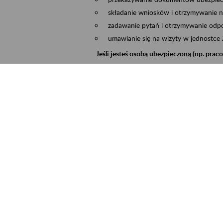
składanie wniosków i otrzymywanie n
zadawanie pytań i otrzymywanie odpo
umawianie się na wizyty w jednostce
Jeśli jesteś osobą ubezpieczoną (np. pra
możesz sprawdzić swoje dane zapisan
masz dostęp do informacji o stanie k
masz dostęp do informacji o wystawio
Jeśli jesteś płatnikiem składek (np. przeds
możesz skorzystać z aplikacji ePłatnik
ubezpieczeń, wypełnisz i przekażesz
ZUS,
możesz złożyć wniosek o wydanie zaśw
masz dostęp do zwolnień lekarskich 
Jeśli jesteś świadczeniobiorcą
masz dostęp m.in. do formularza PIT 
do formularza PIT 40A, czyli roczneg