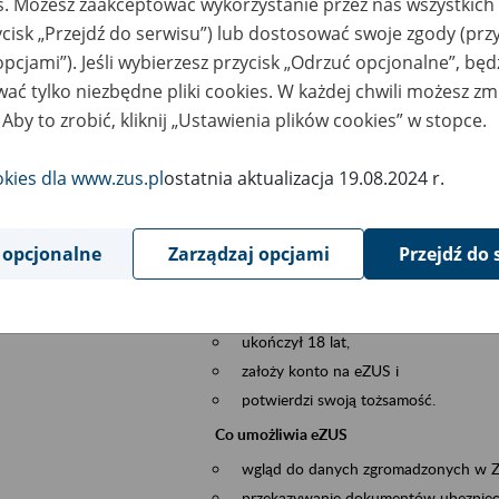
es. Możesz zaakceptować wykorzystanie przez nas wszystkich 
dzaj wydarzenia
Szkolenia
ycisk „Przejdź do serwisu”) lub dostosować swoje zgody (przy
opcjami”). Jeśli wybierzesz przycisk „Odrzuć opcjonalne”, bę
szar merytoryczny
obsługa klientów
ać tylko niezbędne pliki cookies. W każdej chwili możesz zm
 Aby to zrobić, kliknij „Ustawienia plików cookies” w stopce.
is wydarzenia
Platforma Usług Elektronicznych ZUS eZ
to narzędzie, które ułatwia dostęp do u
okies dla www.zus.pl
ostatnia aktualizacja 19.08.2024 r.
Jednym z jego najważniejszych elementów 
spraw przez Internet.
 opcjonalne
Zarządzaj opcjami
Przejdź do 
Kto może skorzystać z eZUS
Każdy klient, który:
ukończył 18 lat,
założy konto na eZUS i
potwierdzi swoją tożsamość.
Co umożliwia eZUS
wgląd do danych zgromadzonych w 
przekazywanie dokumentów ubezpiec