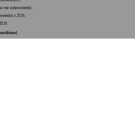
a nie odpowiedzi,
wiedzi z ZUS,
 ZUS.
cownikiem)
e na koncie w ZUS,
onta ubezpieczonego,
nych zwolnieniach lekarskich - e-ZLA
iębiorcą)
, za pomocą której m.in. zgłosisz pracownika do
 dokumenty rozliczeniowe z wykorzystaniem danych z bazy
iadczenia o niezaleganiu i odebrać go na eZUS,
swoich pracowników - e-ZLA
11A, czyli informacji o dochodach uzyskanych od ZUS lub
o obliczenia podatku przez ZUS,