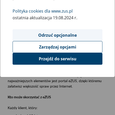
Polityka cookies dla www.zus.pl
Rodzaj wydarzenia
ostatnia aktualizacja 19.08.2024 r.
Szkolenia
Obszar merytoryczny
Odrzuć opcjonalne
obsługa klientów
Zarządzaj opcjami
Opis wydarzenia
Przejdź do serwisu
Platforma Usług Elektronicznych ZUS eZUS
to narzędzie, które ułatwia dostęp do usług świadczonych przez
Zakład Ubezpieczeń Społecznych. Jednym z jego
najważniejszych elementów jest portal eZUS, dzięki któremu
załatwisz większość spraw przez Internet.
Kto może skorzystać z eZUS
Każdy klient, który: