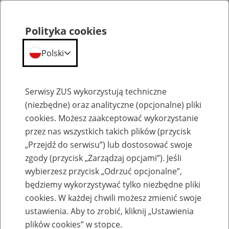
Polityka cookies
Polski
Menu
Szukaj
Serwisy ZUS wykorzystują techniczne
(niezbędne) oraz analityczne (opcjonalne) pliki
cookies. Możesz zaakceptować wykorzystanie
Szkolenia
przez nas wszystkich takich plików (przycisk
„Przejdź do serwisu”) lub dostosować swoje
zgody (przycisk „Zarządzaj opcjami”). Jeśli
wybierzesz przycisk „Odrzuć opcjonalne”,
będziemy wykorzystywać tylko niezbędne pliki
cookies. W każdej chwili możesz zmienić swoje
Zaproś ZUS do siebie - zakładanie profili
ustawienia. Aby to zrobić, kliknij „Ustawienia
eZUS w siedzibie Twojej firmy
plików cookies” w stopce.