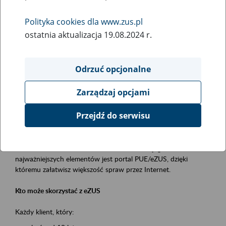
Polityka cookies dla www.zus.pl
Rodzaj wydarzenia
ostatnia aktualizacja 19.08.2024 r.
Szkolenia
Obszar merytoryczny
Odrzuć opcjonalne
obsługa klientów
Zarządzaj opcjami
Opis wydarzenia
Przejdź do serwisu
Platforma Usług Elektronicznych ZUS eZUS
to narzędzie, które ułatwia dostęp do usług świadczonych przez
Zakład Ubezpieczeń Społecznych. Jednym z jego
najważniejszych elementów jest portal PUE/eZUS, dzięki
któremu załatwisz większość spraw przez Internet.
Kto może skorzystać z eZUS
Każdy klient, który: