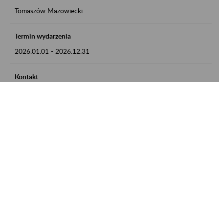
Tomaszów Mazowiecki
Termin wydarzenia
2026.01.01
-
2026.12.31
Kontakt
zgłoszenia przyjmujemy w godz. 8:00 - 15:00, pod numerem
telefonu: 44 726 36 41
Zobacz także
Zaproś ZUS do siebie: Aktywni 50+