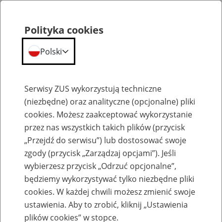
Polityka cookies
Polski
Menu
Szukaj
Serwisy ZUS wykorzystują techniczne
(niezbędne) oraz analityczne (opcjonalne) pliki
cookies. Możesz zaakceptować wykorzystanie
Szkolenia
przez nas wszystkich takich plików (przycisk
„Przejdź do serwisu”) lub dostosować swoje
zgody (przycisk „Zarządzaj opcjami”). Jeśli
wybierzesz przycisk „Odrzuć opcjonalne”,
będziemy wykorzystywać tylko niezbędne pliki
cookies. W każdej chwili możesz zmienić swoje
Zaproś ZUS do siebie - zakładanie profili
ustawienia. Aby to zrobić, kliknij „Ustawienia
eZUS w siedzibie Twojej firmy
plików cookies” w stopce.