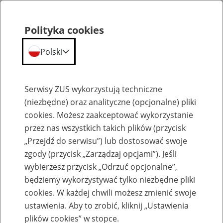
Polityka cookies
Polski
Menu
Szukaj
Serwisy ZUS wykorzystują techniczne
(niezbędne) oraz analityczne (opcjonalne) pliki
cookies. Możesz zaakceptować wykorzystanie
Szkolenia
przez nas wszystkich takich plików (przycisk
„Przejdź do serwisu”) lub dostosować swoje
zgody (przycisk „Zarządzaj opcjami”). Jeśli
wybierzesz przycisk „Odrzuć opcjonalne”,
będziemy wykorzystywać tylko niezbędne pliki
cookies. W każdej chwili możesz zmienić swoje
Zaproś ZUS do siebie - zakładanie profili
ustawienia. Aby to zrobić, kliknij „Ustawienia
eZUS w siedzibie Twojej firmy
plików cookies” w stopce.