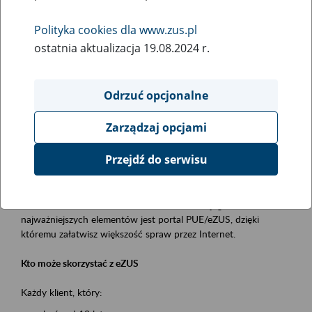
Polityka cookies dla www.zus.pl
Rodzaj wydarzenia
ostatnia aktualizacja 19.08.2024 r.
Szkolenia
Obszar merytoryczny
Odrzuć opcjonalne
obsługa klientów
Zarządzaj opcjami
Opis wydarzenia
Przejdź do serwisu
Platforma Usług Elektronicznych ZUS eZUS
to narzędzie, które ułatwia dostęp do usług świadczonych przez
Zakład Ubezpieczeń Społecznych. Jednym z jego
najważniejszych elementów jest portal PUE/eZUS, dzięki
któremu załatwisz większość spraw przez Internet.
Kto może skorzystać z eZUS
Każdy klient, który: