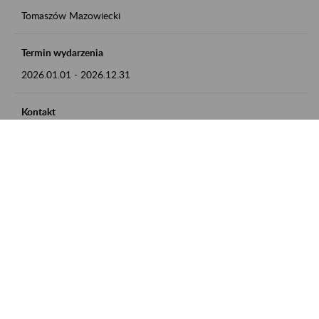
Tomaszów Mazowiecki
Termin wydarzenia
2026.01.01
-
2026.12.31
Kontakt
zgłoszenia przyjmujemy w godz. 8:00 - 15:00, pod numerem
telefonu: 44 726 36 41
Zobacz także
Zaproś ZUS do siebie: Aktywni 50+