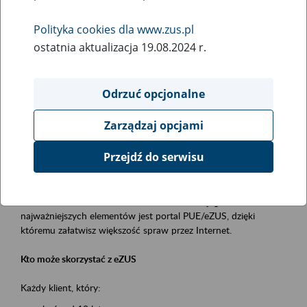
Polityka cookies dla www.zus.pl
Rodzaj wydarzenia
ostatnia aktualizacja 19.08.2024 r.
Szkolenia
Obszar merytoryczny
Odrzuć opcjonalne
obsługa klientów
Zarządzaj opcjami
Opis wydarzenia
Przejdź do serwisu
Platforma Usług Elektronicznych ZUS eZUS
to narzędzie, które ułatwia dostęp do usług świadczonych przez
Zakład Ubezpieczeń Społecznych. Jednym z jego
najważniejszych elementów jest portal PUE/eZUS, dzięki
któremu załatwisz większość spraw przez Internet.
Kto może skorzystać z eZUS
Każdy klient, który: