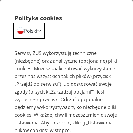
Polityka cookies
Polski
Menu
Szukaj
Serwisy ZUS wykorzystują techniczne
(niezbędne) oraz analityczne (opcjonalne) pliki
cookies. Możesz zaakceptować wykorzystanie
Szkolenia
przez nas wszystkich takich plików (przycisk
„Przejdź do serwisu”) lub dostosować swoje
zgody (przycisk „Zarządzaj opcjami”). Jeśli
wybierzesz przycisk „Odrzuć opcjonalne”,
będziemy wykorzystywać tylko niezbędne pliki
cookies. W każdej chwili możesz zmienić swoje
Zaproś ZUS do siebie - zakładanie profili
ustawienia. Aby to zrobić, kliknij „Ustawienia
eZUS w siedzibie Twojej firmy
plików cookies” w stopce.