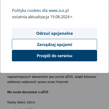
Polityka cookies dla www.zus.pl
Rodzaj wydarzenia
ostatnia aktualizacja 19.08.2024 r.
Szkolenia
Obszar merytoryczny
Odrzuć opcjonalne
obsługa klientów
Zarządzaj opcjami
Opis wydarzenia
Przejdź do serwisu
Platforma Usług Elektronicznych ZUS eZUS
to narzędzie, które ułatwia dostęp do usług świadczonych przez
Zakład Ubezpieczeń Społecznych. Jednym z jego
najważniejszych elementów jest portal eZUS, dzięki któremu
załatwisz większość spraw przez Internet.
Kto może skorzystać z eZUS
Każdy klient, który: