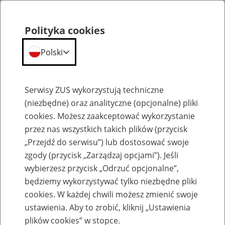
Polityka cookies
Polski
Menu
Szukaj
Serwisy ZUS wykorzystują techniczne
(niezbędne) oraz analityczne (opcjonalne) pliki
cookies. Możesz zaakceptować wykorzystanie
Szkolenia
przez nas wszystkich takich plików (przycisk
„Przejdź do serwisu”) lub dostosować swoje
zgody (przycisk „Zarządzaj opcjami”). Jeśli
wybierzesz przycisk „Odrzuć opcjonalne”,
będziemy wykorzystywać tylko niezbędne pliki
cookies. W każdej chwili możesz zmienić swoje
Zaproś ZUS do siebie - zakładanie profili
ustawienia. Aby to zrobić, kliknij „Ustawienia
eZUS w siedzibie Twojej firmy
plików cookies” w stopce.