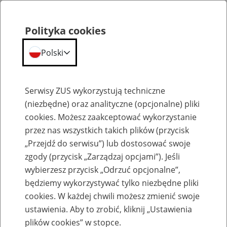
Polityka cookies
Polski
Menu
Szukaj
Serwisy ZUS wykorzystują techniczne
(niezbędne) oraz analityczne (opcjonalne) pliki
Przepraszamy,
cookies. Możesz zaakceptować wykorzystanie
podana strona nie została znaleziona.
przez nas wszystkich takich plików (przycisk
„Przejdź do serwisu”) lub dostosować swoje
Błąd 404
zgody (przycisk „Zarządzaj opcjami”). Jeśli
wybierzesz przycisk „Odrzuć opcjonalne”,
będziemy wykorzystywać tylko niezbędne pliki
cookies. W każdej chwili możesz zmienić swoje
ustawienia. Aby to zrobić, kliknij „Ustawienia
Przejdź do strony głównej
plików cookies” w stopce.