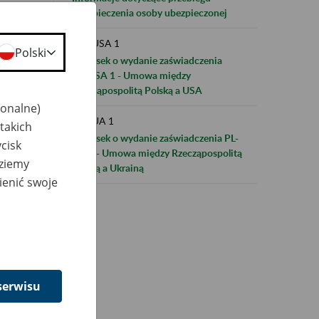
ubezpieczenia osoby ubezpieczonej
UM-USA 1
Polski
Wniosek o wydanie zaświadczenia
PL/USA 1 - Umowa między
Rzecząpospolitą Polską a USA
jonalne)
UM-UA 1
takich
Wniosek o wydanie zaświadczenia PL-
cisk
UA 1 - Umowa między Rzecząpospolitą
dziemy
Polską a Ukrainą
ienić swoje
serwisu