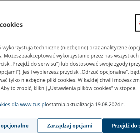
hód i majątek MOD IA
ualizacja formularza: 24.08.2018 r.
 cookies
mularz:
Pobierz plik
1166 kB
 wykorzystują techniczne (niezbędne) oraz analityczne (opc
es. Możesz zaakceptować wykorzystanie przez nas wszystkich 
ycisk „Przejdź do serwisu”) lub dostosować swoje zgody (przy
Powrót do listy
opcjami”). Jeśli wybierzesz przycisk „Odrzuć opcjonalne”, bę
ać tylko niezbędne pliki cookies. W każdej chwili możesz zm
 Aby to zrobić, kliknij „Ustawienia plików cookies” w stopce.
okies dla www.zus.pl
ostatnia aktualizacja 19.08.2024 r.
 opcjonalne
Zarządzaj opcjami
Przejdź do 