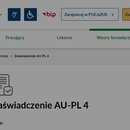
Zarejestruj w
PUE/eZUS
Za
Pracujący
Lekarze
Wzory formularz
tralia
Zaświadczenie AU-PL 4
aświadczenie AU-PL 4
s: