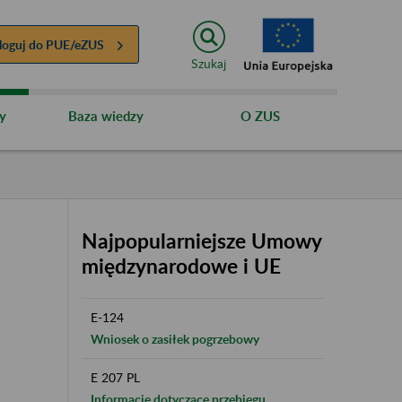
loguj do
PUE/eZUS
Szukaj
y
Baza wiedzy
O ZUS
Najpopularniejsze Umowy
międzynarodowe i UE
E-124
Wniosek o zasiłek pogrzebowy
E 207 PL
Informacje dotyczące przebiegu