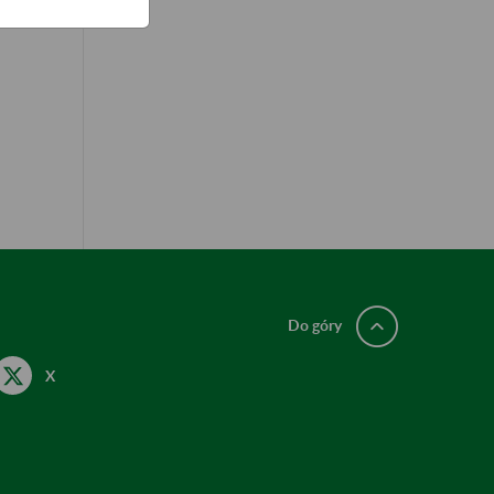
Do góry
X