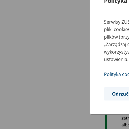
Polityka
szk
nie
Serwisy ZUS
pliki cooki
plików (prz
„Zarządzaj 
Pod
wykorzystyw
ustawienia.
Zgo
zat
Polityka co
włą
Zmi
Odrzuć
ust
jak
Kod
zat
alb