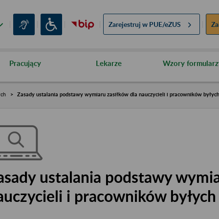
Zarejestruj w
PUE/eZUS
Za
Pracujący
Lekarze
Wzory formularz
ych
Zasady ustalania podstawy wymiaru zasiłków dla nauczycieli i pracowników byłyc
asady ustalania podstawy wymia
auczycieli i pracowników byłyc