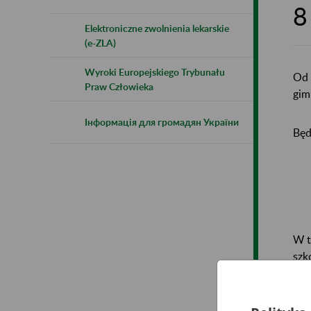
8
Elektroniczne zwolnienia lekarskie
(e-ZLA)
Wyroki Europejskiego Trybunału
Od 
Praw Człowieka
gim
Інформація для громадян України
Będ
W t
szk
szk
prz
Nau