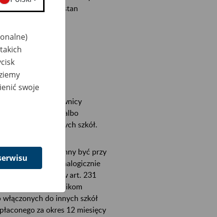
być przeniesieni w stan
jonalne)
takich
cisk
dziemy
ienić swoje
auczyciele i pracownicy
em przekształcenia albo
awa pracownikami tych szkół.
 w gimnazjach powinny być przy
serwisu
stwa traktowane analogicznie
 trybie określonym w art. 231
czycielom i pracownikom
 włączonych do innych szkół
ypłaconego za okres 12 miesięcy