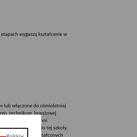
w etapach wygaszą kształcenie w
 lub włączone do ośmioletniej
cego, technikum, branżowej
rzoną zgodnie z nowymi
ączenia gimnazjum do tej szkoły.
trudnieni w przekształconych
Polski