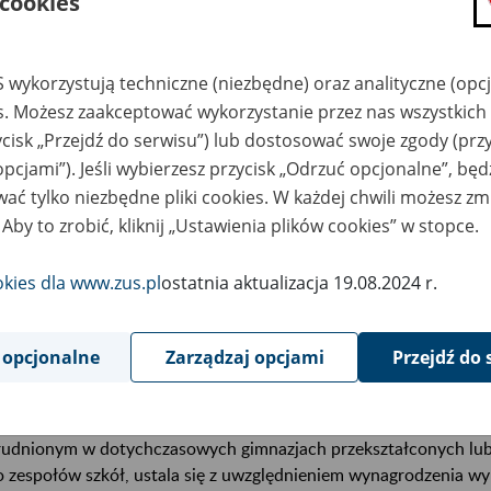
 cookies
ołach lub innych szkołach, do których włączono gimnazja, mogą 
czynny albo ich stosunek pracy może być rozwiązany.
 wykorzystują techniczne (niezbędne) oraz analityczne (opc
es. Możesz zaakceptować wykorzystanie przez nas wszystkich 
ycisk „Przejdź do serwisu”) lub dostosować swoje zgody (przy
opcjami”). Jeśli wybierzesz przycisk „Odrzuć opcjonalne”, bę
stawa wymiaru zasiłków
ać tylko niezbędne pliki cookies. W każdej chwili możesz zm
 Aby to zrobić, kliknij „Ustawienia plików cookies” w stopce.
2)
dnie z przepisami powołanej ustawy z dnia 14 grudnia 2016 r.
n
rudnieni w dotychczasowych gimnazjach lub zespole szkół, z dni
okies dla www.zus.pl
ostatnia aktualizacja 19.08.2024 r.
czenia do szkół podstawowych lub średnich, stają się z mocy pr
any organizacyjne, które spowodowały zakończenie kształcenia
 opcjonalne
Zarządzaj opcjami
Przejdź do 
alaniu podstawy wymiaru świadczeń w razie choroby i macierzyń
 przejście zakładu pracy lub jego części na innego pracodawcę w
3)
eksu pracy
. Podstawę wymiaru zasiłków przysługujących nau
rudnionym w dotychczasowych gimnazjach przekształconych lub
o zespołów szkół, ustala się z uwzględnieniem wynagrodzenia w