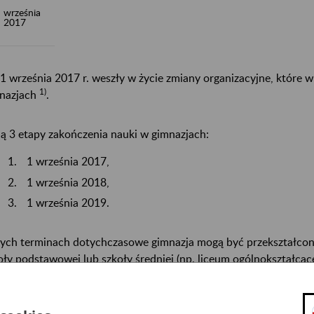
września
2017
1 września 2017 r. weszły w życie zmiany organizacyjne, które 
1)
nazjach
.
ą 3 etapy zakończenia nauki w gimnazjach:
1 września 2017,
1 września 2018,
1 września 2019.
ych terminach dotychczasowe gimnazja mogą być przekształcone
oły podstawowej lub szkoły średniej (np. liceum ogólnokształcą
oły I stopnia). Dzień rozpoczęcia działalności przez szkołę utwo
episami uznaje się odpowiednio za dzień przekształcenia albo wł
czyciele i pracownicy dotychczasowych gimnazjów mogą być za