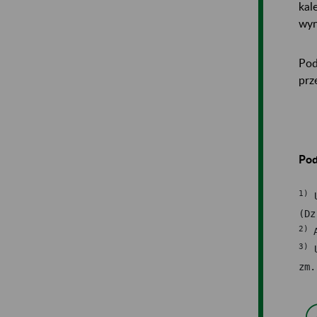
kal
wyn
Pod
prz
Pod
1)
 
2) 
3)
 