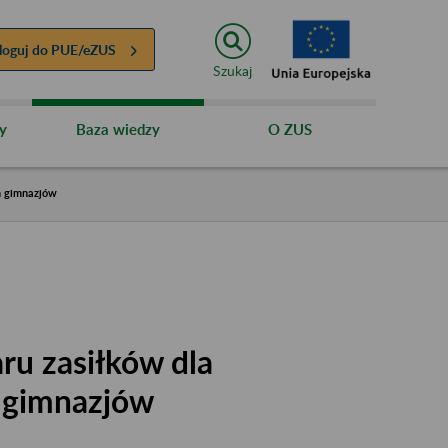
loguj do
PUE/eZUS
Szukaj
y
Baza wiedzy
O ZUS
h gimnazjów
ru zasiłków dla
h gimnazjów