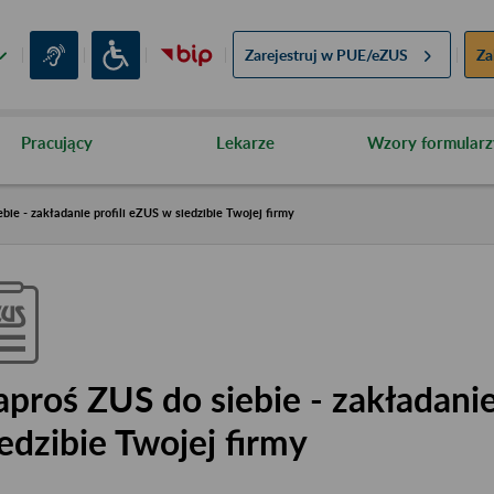
Zarejestruj w
PUE/eZUS
Za
Pracujący
Lekarze
Wzory formularz
bie - zakładanie profili eZUS w siedzibie Twojej firmy
aproś ZUS do siebie - zakładanie
iedzibie Twojej firmy