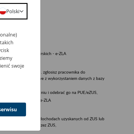
a nie odpowiedzi,
Polski
wiedzi z ZUS,
 ZUS.
cownikiem)
jonalne)
e na koncie w ZUS,
takich
onta ubezpieczonego,
cisk
ych zwolnieniach lekarskich - e-ZLA
dziemy
iębiorcą)
ienić swoje
, za pomocą której m.in. zgłosisz pracownika do
 dokumenty rozliczeniowe z wykorzystaniem danych z bazy
wiadczenia o niezaleganiu i odebrać go na PUE/eZUS,
swoich pracowników - e-ZLA
serwisu
11A, czyli informacji o dochodach uzyskanych od ZUS lub
o obliczenia podatku przez ZUS,