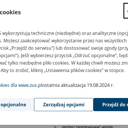
składanie wniosków i otrzymywanie n
 cookies
zadawanie pytań i otrzymywanie odpo
umawianie się na wizyty w jednostce
Jeśli jesteś osobą ubezpieczoną (np. pra
 wykorzystują techniczne (niezbędne) oraz analityczne (opc
możesz sprawdzić swoje dane zapisan
es. Możesz zaakceptować wykorzystanie przez nas wszystkich 
masz dostęp do informacji o stanie k
ycisk „Przejdź do serwisu”) lub dostosować swoje zgody (przy
masz dostę do informacji o wystawion
opcjami”). Jeśli wybierzesz przycisk „Odrzuć opcjonalne”, bę
Jeśli jesteś płatnikiem składek (np. przeds
ać tylko niezbędne pliki cookies. W każdej chwili możesz zm
możesz skorzystać z aplikacji ePłatnik
 Aby to zrobić, kliknij „Ustawienia plików cookies” w stopce.
ubezpieczeń, wypełnisz i przekażesz
ZUS,
okies dla www.zus.pl
ostatnia aktualizacja 19.08.2024 r.
możesz złożyć wniosek o wydanie zaś
masz dostęp do zwolnień lekarskich 
 opcjonalne
Zarządzaj opcjami
Przejdź do 
Jeśli jesteś świadczeniobiorcą
masz dostęp m.in. do formularza PIT 
do formularza PIT 40A, czyli roczneg
możesz zarezerwować wizytę,