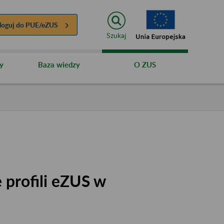
loguj do
PUE/eZUS
Szukaj
y
Baza wiedzy
O ZUS
 profili eZUS w