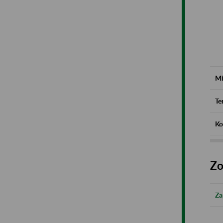
Mi
Te
Ko
Zo
Za