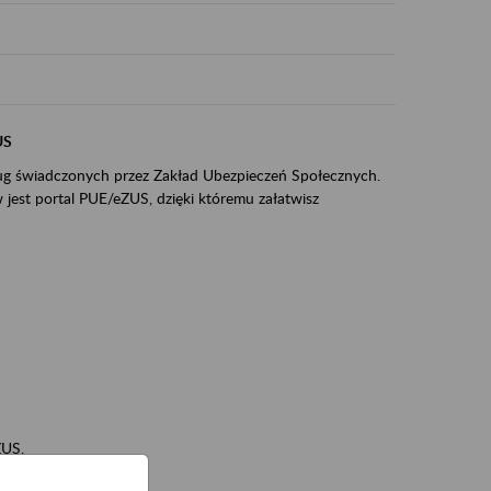
US
sług świadczonych przez Zakład Ubezpieczeń Społecznych.
jest portal PUE/eZUS, dzięki któremu załatwisz
ZUS,
zeniowych,