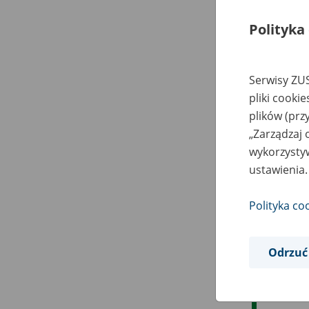
Polityka
Serwisy ZUS
pliki cooki
plików (prz
„Zarządzaj 
wykorzystyw
ustawienia.
Polityka co
Odrzuć