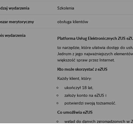
dzaj wydarzenia
Szkolenia
szar merytoryczny
obsługa klientów
is wydarzenia
Platforma Usług Elektronicznych ZUS eZ
to narzędzie, które ułatwia dostęp do u
Jednym z jego najważniejszych elementów 
większość spraw przez Internet.
Kto może skorzystać z eZUS
Każdy klient, który:
ukończył 18 lat,
założy konto na eZUS i
potwierdzi swoją tożsamość.
Co umożliwia eZUS
wgląd do danych zgromadzonych w 
przekazywanie dokumentów ubezpiec