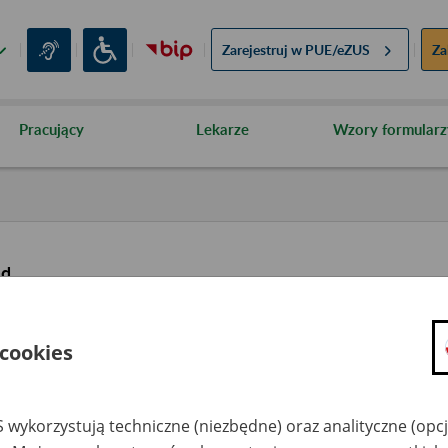
Zarejestruj w
PUE/eZUS
Za
Pracujący
Lekarze
Wzory formularz
ąd
 cookies
 wykorzystują techniczne (niezbędne) oraz analityczne (opc