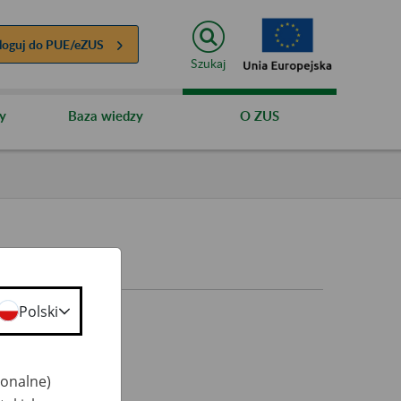
loguj do
PUE/eZUS
Szukaj
y
Baza wiedzy
O ZUS
Polski
jonalne)