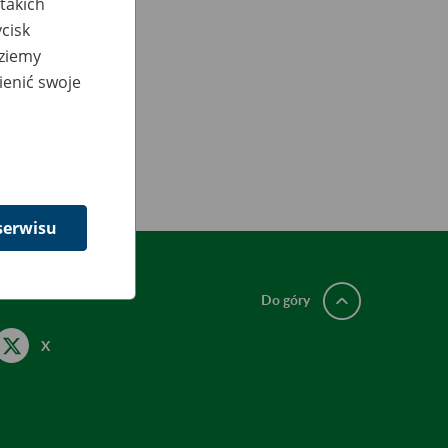
takich
cisk
dziemy
ienić swoje
serwisu
Do góry
X