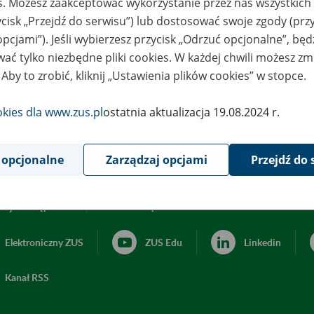
es. Możesz zaakceptować wykorzystanie przez nas wszystkich 
ycisk „Przejdź do serwisu”) lub dostosować swoje zgody (przy
opcjami”). Jeśli wybierzesz przycisk „Odrzuć opcjonalne”, bę
ać tylko niezbędne pliki cookies. W każdej chwili możesz zm
 Aby to zrobić, kliknij „Ustawienia plików cookies” w stopce.
okies dla www.zus.pl
ostatnia aktualizacja 19.08.2024 r.
 opcjonalne
Zarządzaj opcjami
Przejdź do 
acja dostępności
Ustawienia plików cookies
Elektroniczny ZUS
ZUS Edu
Linkedin
Kanał RSS