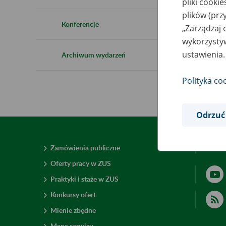
pliki cooki
plików (prz
Konferencje
„Zarządzaj 
wykorzystyw
ustawienia.
Archiwum wydarzeń
Polityka co
Odrzuć
Zamówienia publiczne
Deklar
Oferty pracy w ZUS
Praktyki i staże w ZUS
Konkursy ofert
Mienie zbędne
Mapa serwisu