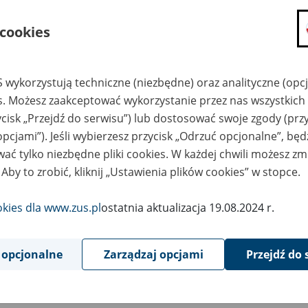
7
marca
2025
 cookies
 wykorzystują techniczne (niezbędne) oraz analityczne (opc
marca 2025 r., w godzinach 18:00 – 23:30 planujemy wd
es. Możesz zaakceptować wykorzystanie przez nas wszystkich 
 wersji 10.02.002 programu Płatnik.
ycisk „Przejdź do serwisu”) lub dostosować swoje zgody (przy
opcjami”). Jeśli wybierzesz przycisk „Odrzuć opcjonalne”, bę
ryka wprowadza aktualizację informacji o wysokości stóp proce
ać tylko niezbędne pliki cookies. W każdej chwili możesz zm
zpieczenie wypadkowe na nowy rok składkowy od 1.04.2025 r d
 Aby to zrobić, kliknij „Ustawienia plików cookies” w stopce.
osi 1,67%.
okies dla www.zus.pl
ostatnia aktualizacja 19.08.2024 r.
atkowo nowa metryka wprowadza zmiany w weryfikacji wykazy
umencie ZUS DRA w bloku IV, V, VII. Wprowadzone zmiany dotycz
 zostały podane błędne kwoty składek. W przypadku podania w bl
 opcjonalne
Zarządzaj opcjami
Przejdź do 
adek program zablokuje możliwość przesłania do ZUS dokument
rawnych kwot składek.