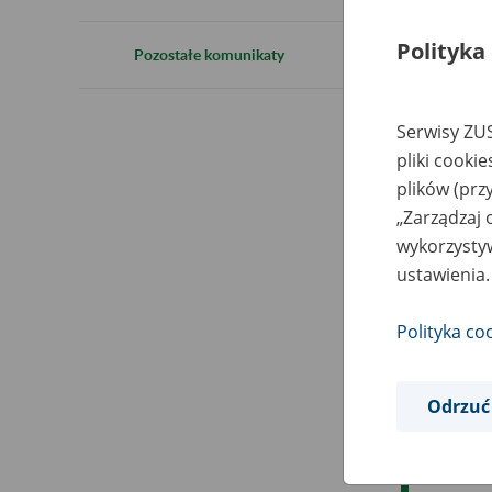
2
Polityka
Pozostałe komunikaty
Serwisy ZUS
28 
pliki cooki
dla
plików (prz
„Zarządzaj 
Met
wykorzystyw
ube
ustawienia.
wyn
Polityka co
Dod
dok
VII
Odrzuć
skł
pop