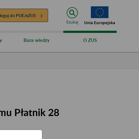
loguj do
PUE/eZUS
Szukaj
y
Baza wiedzy
O ZUS
mu Płatnik 28