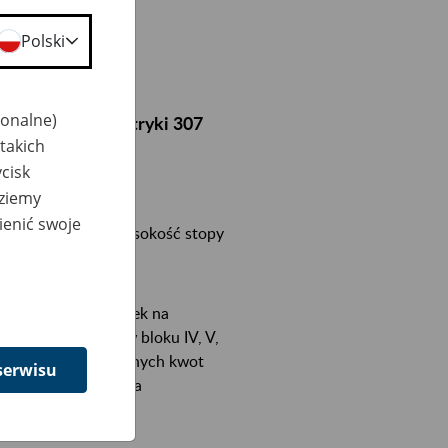
Polski
jonalne)
rożenie nowej metryki 307
takich
cisk
dziemy
ntowych składki na
ienić swoje
o 31.03.2026 r. Wysokość stopy
wanych kwot składek na
ą sytuacji gdzie w bloku IV, V,
oku IV, V, VII błędnych kwot
serwisu
ów do czasu podania