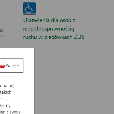
Ułatwienia dla osób z
niepełnosprawnością
US
ruchu w placówkach ZUS
Polski
jonalne)
takich
cisk
dziemy
ienić swoje