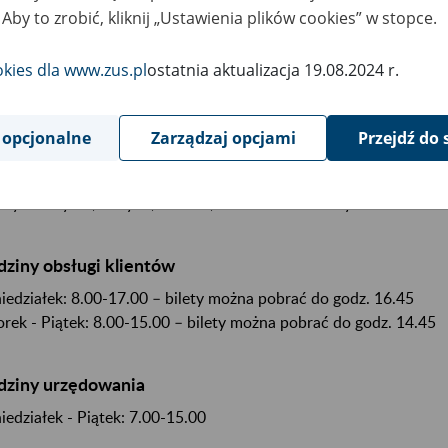
 Aby to zrobić, kliknij „Ustawienia plików cookies” w stopce.
ne kontaktowe
500 Gostynin, ul. Płocka 37 a
okies dla www.zus.pl
ostatnia aktualizacja 19.08.2024 r.
rownik Inspektoratu: Anna Wysokińska
 opcjonalne
Zarządzaj opcjami
Przejdź do 
ięg terytorialny:
sto:
Gostynin
iny:
Gostynin
, Pacyna
, Sanniki
, Szczawin Kościelny
ziny obsługi klientów
iedziałek: 8.00-17.00 – bilety można pobrać do godz. 16.45
rek - Piątek: 8.00-15.00 – bilety można pobrać do godz. 14.45
dziny urzędowania
iedziałek - Piątek: 7.00-15.00