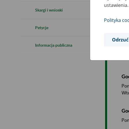
ustawienia.
Da
Skargi i wnioski
09-
Polityka co
Kie
Petycje
Odrzuć
Zas
Informacja publiczna
Mia
Gm
God
Pon
Wto
Go
Pon