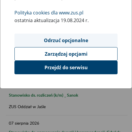
Polityka cookies dla www.zus.pl
ostatnia aktualizacja 19.08.2024 r.
Data publikacji do
Odrzuć opcjonalne
Zarządzaj opcjami
FILTRUJ
Przejdź do serwisu
07
sierpnia
2026
Stanowisko ds. rozliczeń (k/m) _ Sanok
ZUS Oddział w Jaśle
07
sierpnia
2026