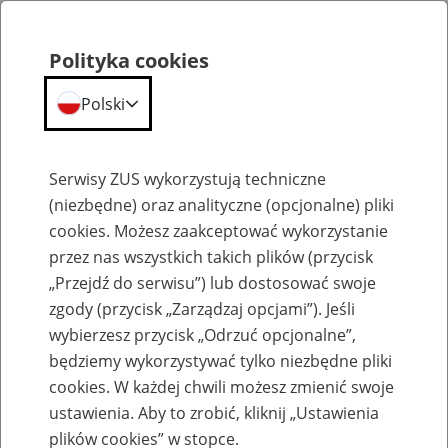
Polityka cookies
Polski
Menu
Szukaj
Serwisy ZUS wykorzystują techniczne
(niezbędne) oraz analityczne (opcjonalne) pliki
cookies. Możesz zaakceptować wykorzystanie
Praca w ZUS
przez nas wszystkich takich plików (przycisk
„Przejdź do serwisu”) lub dostosować swoje
Wszystkie oferty pracy
zgody (przycisk „Zarządzaj opcjami”). Jeśli
wybierzesz przycisk „Odrzuć opcjonalne”,
Jednostka ZUS:
będziemy wykorzystywać tylko niezbędne pliki
cookies. W każdej chwili możesz zmienić swoje
ustawienia. Aby to zrobić, kliknij „Ustawienia
plików cookies” w stopce.
Data publikacji od