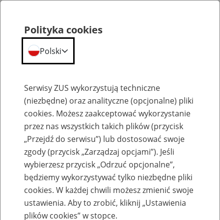
Polityka cookies
Polski
Menu
Szukaj
Serwisy ZUS wykorzystują techniczne
(niezbędne) oraz analityczne (opcjonalne) pliki
cookies. Możesz zaakceptować wykorzystanie
Praca w ZUS
przez nas wszystkich takich plików (przycisk
„Przejdź do serwisu”) lub dostosować swoje
Wszystkie oferty pracy
zgody (przycisk „Zarządzaj opcjami”). Jeśli
wybierzesz przycisk „Odrzuć opcjonalne”,
Jednostka ZUS:
będziemy wykorzystywać tylko niezbędne pliki
cookies. W każdej chwili możesz zmienić swoje
ustawienia. Aby to zrobić, kliknij „Ustawienia
plików cookies” w stopce.
Data publikacji od