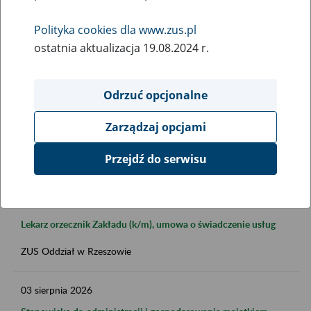
Polityka cookies dla www.zus.pl
ostatnia aktualizacja 19.08.2024 r.
Data publikacji do
Odrzuć opcjonalne
Zarządzaj opcjami
FILTRUJ
Przejdź do serwisu
03
sierpnia
2026
Lekarz orzecznik Zakładu (k/m), umowa o świadczenie usług
ZUS Oddział w Rzeszowie
03
sierpnia
2026