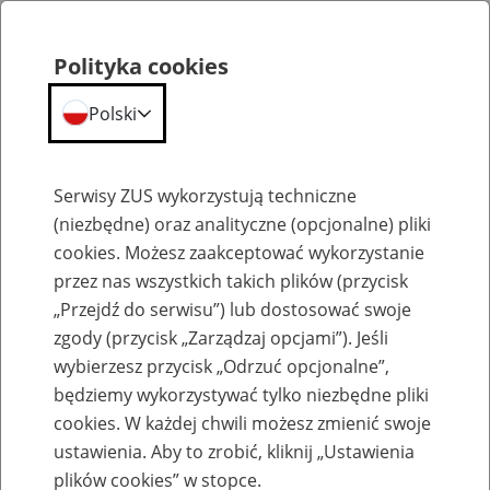
Polityka cookies
Polski
Menu
Szukaj
Serwisy ZUS wykorzystują techniczne
(niezbędne) oraz analityczne (opcjonalne) pliki
cookies. Możesz zaakceptować wykorzystanie
Praca w ZUS
przez nas wszystkich takich plików (przycisk
„Przejdź do serwisu”) lub dostosować swoje
Wszystkie oferty pracy
zgody (przycisk „Zarządzaj opcjami”). Jeśli
wybierzesz przycisk „Odrzuć opcjonalne”,
Jednostka ZUS:
będziemy wykorzystywać tylko niezbędne pliki
cookies. W każdej chwili możesz zmienić swoje
ustawienia. Aby to zrobić, kliknij „Ustawienia
plików cookies” w stopce.
Data publikacji od