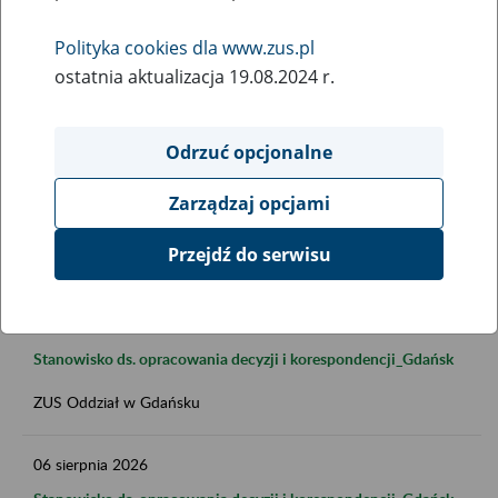
Polityka cookies dla www.zus.pl
ostatnia aktualizacja 19.08.2024 r.
Data publikacji do
Odrzuć opcjonalne
Zarządzaj opcjami
FILTRUJ
Przejdź do serwisu
06
sierpnia
2026
Stanowisko ds. opracowania decyzji i korespondencji_Gdańsk
ZUS Oddział w Gdańsku
06
sierpnia
2026