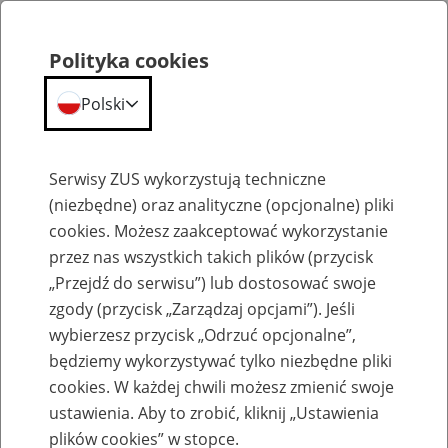
Polityka cookies
Polski
Menu
Szukaj
Serwisy ZUS wykorzystują techniczne
(niezbędne) oraz analityczne (opcjonalne) pliki
cookies. Możesz zaakceptować wykorzystanie
Aktualne ogłoszenia o pracę
przez nas wszystkich takich plików (przycisk
Lista ofert pracy dla informatykow erecruiter jest
„Przejdź do serwisu”) lub dostosować swoje
tymczasowo niedostępny.
zgody (przycisk „Zarządzaj opcjami”). Jeśli
wybierzesz przycisk „Odrzuć opcjonalne”,
będziemy wykorzystywać tylko niezbędne pliki
cookies. W każdej chwili możesz zmienić swoje
ustawienia. Aby to zrobić, kliknij „Ustawienia
plików cookies” w stopce.