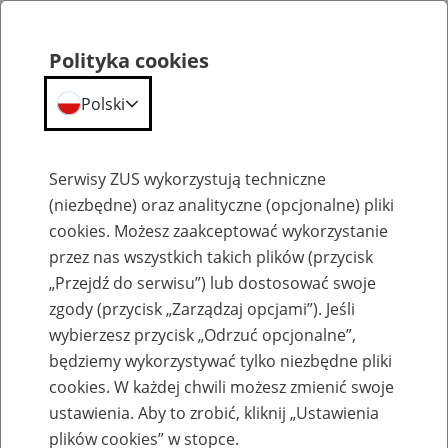
Polityka cookies
Polski
Menu
Szukaj
Serwisy ZUS wykorzystują techniczne
(niezbędne) oraz analityczne (opcjonalne) pliki
cookies. Możesz zaakceptować wykorzystanie
Emerytury
przez nas wszystkich takich plików (przycisk
„Przejdź do serwisu”) lub dostosować swoje
zgody (przycisk „Zarządzaj opcjami”). Jeśli
wybierzesz przycisk „Odrzuć opcjonalne”,
będziemy wykorzystywać tylko niezbędne pliki
Baza zlikwidowanych lub
cookies. W każdej chwili możesz zmienić swoje
przekształconych zakładów pracy
ustawienia. Aby to zrobić, kliknij „Ustawienia
plików cookies” w stopce.