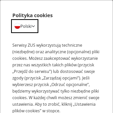
Polityka cookies
Polski
Menu
Szukaj
Serwisy ZUS wykorzystują techniczne
(niezbędne) oraz analityczne (opcjonalne) pliki
cookies. Możesz zaakceptować wykorzystanie
Emerytury
przez nas wszystkich takich plików (przycisk
„Przejdź do serwisu”) lub dostosować swoje
zgody (przycisk „Zarządzaj opcjami”). Jeśli
wybierzesz przycisk „Odrzuć opcjonalne”,
będziemy wykorzystywać tylko niezbędne pliki
Baza zlikwidowanych lub
cookies. W każdej chwili możesz zmienić swoje
przekształconych zakładów pracy
ustawienia. Aby to zrobić, kliknij „Ustawienia
plików cookies” w stopce.