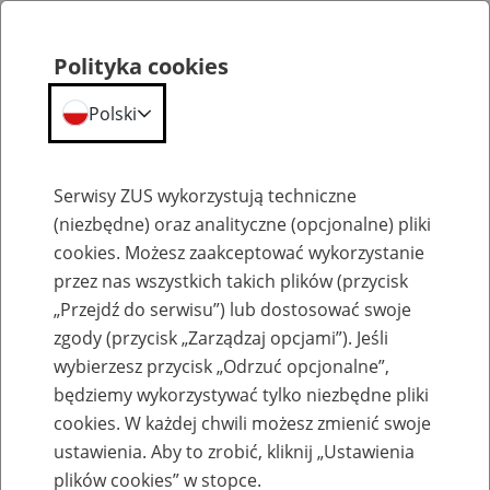
Polityka cookies
Polski
Menu
Szukaj
Serwisy ZUS wykorzystują techniczne
(niezbędne) oraz analityczne (opcjonalne) pliki
cookies. Możesz zaakceptować wykorzystanie
Emerytury
przez nas wszystkich takich plików (przycisk
„Przejdź do serwisu”) lub dostosować swoje
zgody (przycisk „Zarządzaj opcjami”). Jeśli
wybierzesz przycisk „Odrzuć opcjonalne”,
będziemy wykorzystywać tylko niezbędne pliki
Baza zlikwidowanych lub
cookies. W każdej chwili możesz zmienić swoje
przekształconych zakładów pracy
ustawienia. Aby to zrobić, kliknij „Ustawienia
plików cookies” w stopce.