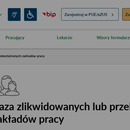
Zarejestruj w
PUE/eZUS
Za
Pracujący
Lekarze
Wzory formularz
zekształconych zakładów pracy
aza zlikwidowanych lub prze
akładów pracy