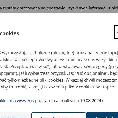
a została opracowana na podstawie uzyskanych informacji z ni
isterstw, urzędów centralnych oraz archiwów państwowych, za
abetycznym informacje na temat zlikwidowanych bądź przekszta
n. informacje o miejscu przechowywania dokumentacji osobowej
 cookies
cowników tych zakładów).
ę można przeszukiwać wg nazwy zakładu pracy.
 wykorzystują techniczne (niezbędne) oraz analityczne (opc
gi można przesyłać poprzez formularz umieszczony poniżej.
es. Możesz zaakceptować wykorzystanie przez nas wszystkich 
ycisk „Przejdź do serwisu”) lub dostosować swoje zgody (przy
wa zakładu pracy:
opcjami”). Jeśli wybierzesz przycisk „Odrzuć opcjonalne”, bę
ać tylko niezbędne pliki cookies. W każdej chwili możesz zm
ystkie uwagi można przesyłać poprzez
formularz
 Aby to zrobić, kliknij „Ustawienia plików cookies” w stopce.
okies dla www.zus.pl
ostatnia aktualizacja 19.08.2024 r.
Wyświetl wszystkie