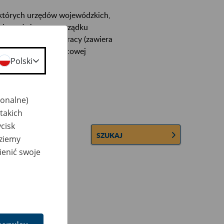
ektórych urzędów wojewódzkich,
wiera ułożone w porządku
łconych zakładów pracy (zawiera
 lub osobowej i płacowej
Polski
jonalne)
takich
cisk
SZUKAJ
dziemy
ienić swoje