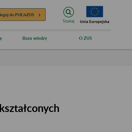
loguj do
PUE/eZUS
Szukaj
y
Baza wiedzy
O ZUS
kształconych