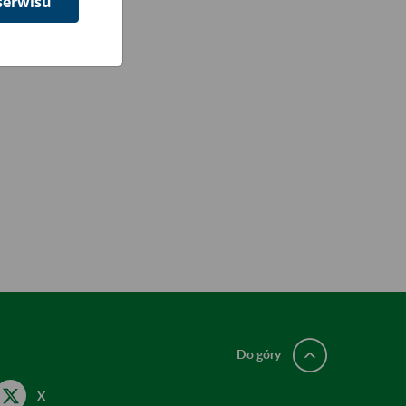
serwisu
Do góry
X