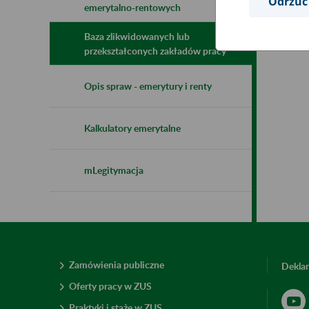
Odrzuć
emerytalno-rentowych
Baza zlikwidowanych lub
przekształconych zakładów pracy
Opis spraw - emerytury i renty
Kalkulatory emerytalne
mLegitymacja
Zamówienia publiczne
Deklar
Oferty pracy w ZUS
Praktyki i staże w ZUS