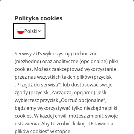
Polityka cookies
Polski
Menu
Szukaj
Serwisy ZUS wykorzystują techniczne
(niezbędne) oraz analityczne (opcjonalne) pliki
cookies. Możesz zaakceptować wykorzystanie
Emerytury
przez nas wszystkich takich plików (przycisk
„Przejdź do serwisu”) lub dostosować swoje
zgody (przycisk „Zarządzaj opcjami”). Jeśli
wybierzesz przycisk „Odrzuć opcjonalne”,
będziemy wykorzystywać tylko niezbędne pliki
Baza zlikwidowanych lub
cookies. W każdej chwili możesz zmienić swoje
przekształconych zakładów pracy
ustawienia. Aby to zrobić, kliknij „Ustawienia
plików cookies” w stopce.